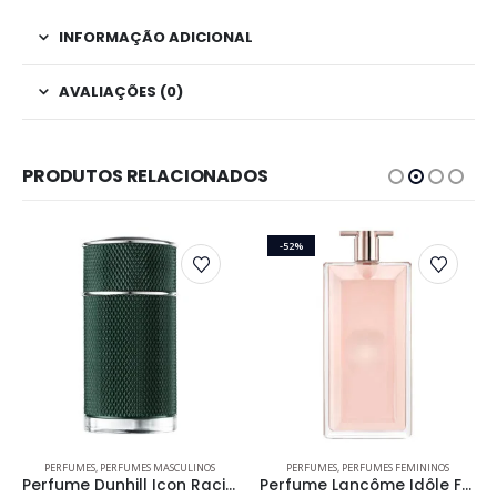
INFORMAÇÃO ADICIONAL
AVALIAÇÕES (0)
PRODUTOS RELACIONADOS
-52%
Este produto tem várias variantes. As opções podem ser escolhidas na página do produto
Este produto tem várias variantes. As opções podem ser escolhidas na página do produto
PERFUMES
,
PERFUMES MASCULINOS
PERFUMES
,
PERFUMES FEMININOS
Perfume Dunhill Icon Racing Masculino Eau de Parfum
Perfume Lancôme Idôle Feminino Eau de Parfum