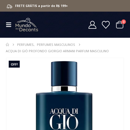
FRETE GRÁTIS a partir de R$ 199+
0
PERFUMES
,
PERFUMES MASCULINOS
ACQUA DI GIÒ PROFONDO GIORGIO ARMANI PARFUM MASCULINO
OFF!