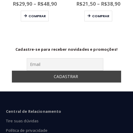
ixa
Faixa
Faixa
R$
29,90
–
R$
48,90
R$
21,50
–
R$
38,90
de
de
Este produto tem várias variantes. As opções podem ser escolhidas na página do produto
Este produto tem várias variantes. As opções podem ser escolhidas na página do produto
eço:
preço:
preço
COMPRAR
COMPRAR
29,90
R$29,90
R$21
ravés
através
atra
48,90
R$48,90
R$38
Cadastre-se para receber novidades e promoções!
Central de Relacionamento
Tire suas dúvidas
Política de privacidade