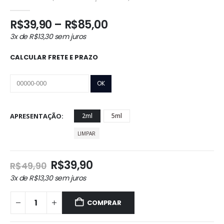
0
out of 5
Faixa
R$
39,90
–
R$
85,00
de
3x de
R$
13,30
sem juros
preço:
R$39,90
CALCULAR FRETE E PRAZO
através
R$85,00
APRESENTAÇÃO
2ml
5ml
LIMPAR
O
O
R$
39,90
R$
49,90
preço
preço
3x de
R$
13,30
sem juros
original
atual
era:
é:
COMPRAR
R$49,90.
R$39,90.