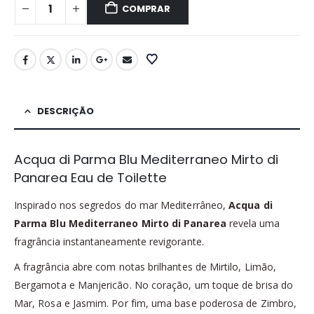
era:
é:
COMPRAR
R$89,90.
R$39,90.
DESCRIÇÃO
Acqua di Parma Blu Mediterraneo Mirto di
Panarea Eau de Toilette
Inspirado nos segredos do mar Mediterrâneo,
Acqua di
Parma Blu Mediterraneo Mirto di Panarea
revela uma
fragrância instantaneamente revigorante.
A fragrância abre com notas brilhantes de Mirtilo, Limão,
Bergamota e Manjericão. No coração, um toque de brisa do
Mar, Rosa e Jasmim. Por fim, uma base poderosa de Zimbro,