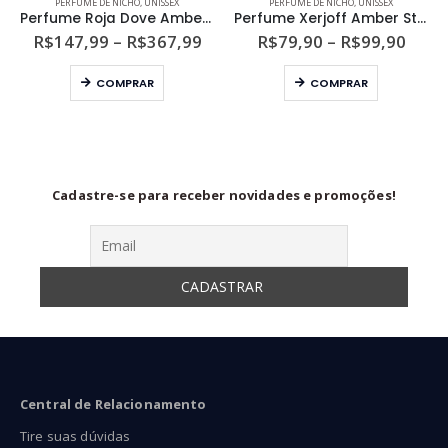
PERFUME DE NICHO
,
UNISSEX
PERFUME DE NICHO
,
UNISSEX
Perfume Roja Dove Amber Aoud Crystal Parfum
Perfume Xerjoff Amber Star Unissex Eau de Parfum
aixa
Faixa
Faixa
R$
147,99
–
R$
367,99
R$
79,90
–
R$
99,90
e
de
de
Este produto tem várias variantes. As opções podem ser escolhidas na página do produto
Este produto tem várias variantes. As opções podem ser escolhidas na página do produto
reço:
preço:
preço
COMPRAR
COMPRAR
$189,00
R$147,99
R$79
través
através
atra
$299,00
R$367,99
R$99
Cadastre-se para receber novidades e promoções!
Central de Relacionamento
Tire suas dúvidas