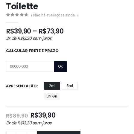
Toilette
( Não há avaliações ainda. )
0
out of 5
Faixa
R$
39,90
–
R$
73,90
de
3x de
R$
13,30
sem juros
preço:
R$39,90
CALCULAR FRETE E PRAZO
através
R$73,90
APRESENTAÇÃO
2ml
5ml
LIMPAR
O
O
R$
39,90
R$
89,90
preço
preço
3x de
R$
13,30
sem juros
original
atual