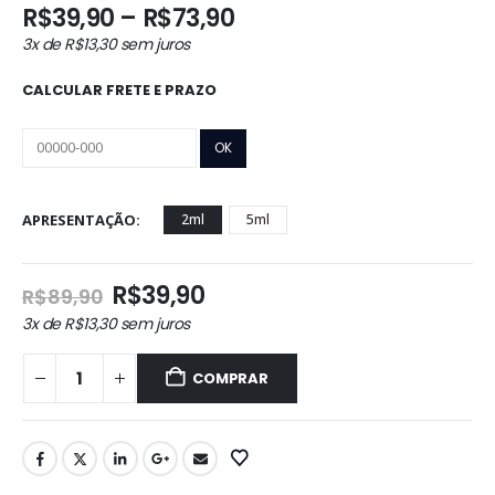
Faixa
R$
39,90
–
R$
73,90
de
3x de
R$
13,30
sem juros
preço:
R$39,90
CALCULAR FRETE E PRAZO
através
R$73,90
APRESENTAÇÃO
2ml
5ml
O
O
R$
39,90
R$
89,90
preço
preço
3x de
R$
13,30
sem juros
original
atual
era:
é:
COMPRAR
R$89,90.
R$39,90.