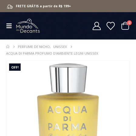
FRETE GRÁTIS a partir de R$ 199+
0
PERFUME DE NICHO
,
UNISSEX
ACQUA DI PARMA PROFUMO D’AMBIENTE LEGNI UNISSEX
OFF!