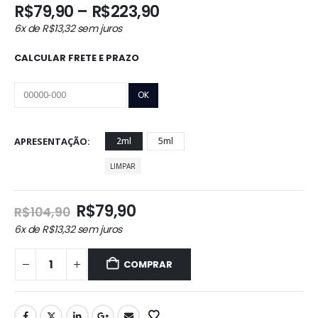
Faixa
R$
79,90
–
R$
223,90
de
6x de
R$
13,32
sem juros
preço:
R$79,90
CALCULAR FRETE E PRAZO
através
R$223,90
APRESENTAÇÃO
2ml
5ml
LIMPAR
O
O
R$
79,90
R$
104,90
preço
preço
6x de
R$
13,32
sem juros
original
atual
era:
é:
COMPRAR
R$104,90.
R$79,90.