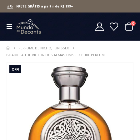
FRETE GRÁTIS a partir de R$ 199+
0
PERFUME DE NICHO
,
UNISSEX
BOADICEA THE VICTORIOUS ALMAS UNISSEX PURE PERFUME
OFF!