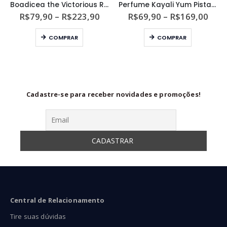
Boadicea the Victorious Regal Unissex Eau de Parfum
Perfume Kayali Yum Pistachio Gelato | 33 Unissex Eau de Parfum Intense
ixa
Faixa
Faix
R$
79,90
–
R$
223,90
R$
69,90
–
R$
169,00
e
de
de
Este produto tem várias variantes. As opções podem ser escolhidas na página do produto
Este produto tem várias variantes. As opções podem ser escolhidas na página do produto
eço:
preço:
preç
COMPRAR
COMPRAR
$55,90
R$79,90
R$69
ravés
através
atra
$149,90
R$223,90
R$16
Cadastre-se para receber novidades e promoções!
Central de Relacionamento
Tire suas dúvidas