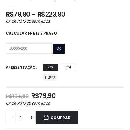
0
out of 5
Faixa
R$
79,90
–
R$
223,90
de
6x de
R$
13,32
sem juros
preço:
R$79,90
CALCULAR FRETE E PRAZO
através
R$223,90
APRESENTAÇÃO
2ml
5ml
LIMPAR
O
O
R$
79,90
R$
104,90
preço
preço
6x de
R$
13,32
sem juros
original
atual
era:
é:
COMPRAR
R$104,90.
R$79,90.