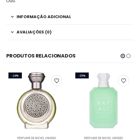
Oud.
INFORMAÇÃO ADICIONAL
AVALIAÇÕES (0)
PRODUTOS RELACIONADOS
-24%
-25%
Este produto tem várias variantes. As opções podem ser escolhidas na página do produto
Este produto tem várias variantes. As opções podem ser escolhidas na página do produto
PERFUME DE NICHO
,
UNISSEX
PERFUME DE NICHO
,
UNISSEX