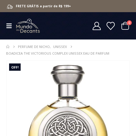
FRETE GRÁTIS a partir de R$ 199+
0
PERFUME DE NICHO
,
UNISSEX
BOADICEA THE VICTORIOUS COMPLEX UNISSEX EAU DE PARFUM
OFF!