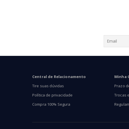
através
R$74,90
Central de Relacionamento
Minha 
Tire suas dúvidas
Prazo d
Política de privacidade
Trocas 
Compra 100% Segura
Regula