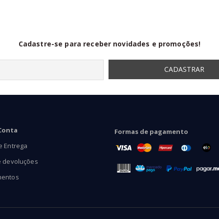
através
R$149,90
Cadastre-se para receber novidades e promoções!
Conta
Formas de pagamento
e Entrega
e devoluções
mentos