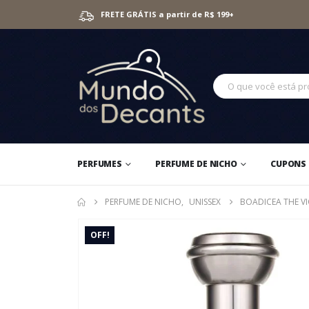
FRETE GRÁTIS a partir de R$ 199+
PERFUMES
PERFUME DE NICHO
CUPONS 
PERFUME DE NICHO
,
UNISSEX
BOADICEA THE VI
OFF!