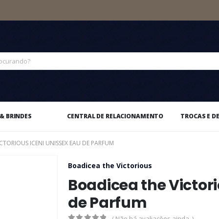
& BRINDES
CENTRAL DE RELACIONAMENTO
TROCAS E D
CTORIOUS ICENI UNISSEX EAU DE PARFUM
Boadicea the Victorious
Boadicea the Victori
de Parfum
( Não há avaliações ainda. )