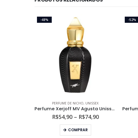
-48%
-52%
PERFUME DE NICHO
,
UNISSEX
Perfume Xerjoff MV Agusta Unissex Eau de Parfum
Faixa
R$
54,90
–
R$
74,90
de
Este produto tem várias variantes. As opções podem ser escolhidas na página do produto
preço:
COMPRAR
R$54,90