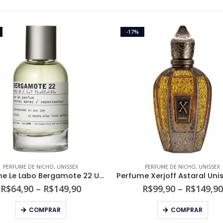
-17%
PERFUME DE NICHO
,
UNISSEX
PERFUME DE NICHO
,
UNISSEX
Perfume Le Labo Bergamote 22 Unissex Eau de Parfum
Faixa
R$
64,90
–
R$
149,90
R$
99,90
–
R$
149,90
de
Este produto tem várias variantes. As opções podem ser escolhidas na página do produto
Este produto tem várias variantes. As opções podem s
preço:
COMPRAR
COMPRAR
R$64,90