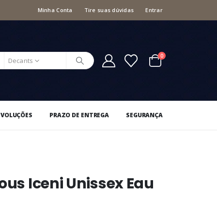
Minha Conta
Tire suas dúvidas
Entrar
0
Decants
EVOLUÇÕES
PRAZO DE ENTREGA
SEGURANÇA
ous Iceni Unissex Eau