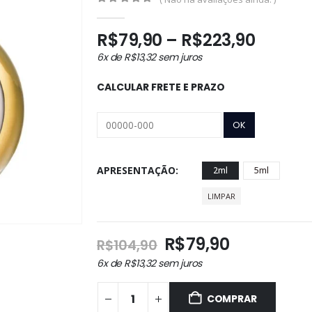
0
out of 5
Faixa
R$
79,90
–
R$
223,90
de
6x de
R$
13,32
sem juros
preço:
R$79,9
CALCULAR FRETE E PRAZO
atravé
R$223,
APRESENTAÇÃO
2ml
5ml
LIMPAR
O
O
R$
79,90
R$
104,90
preço
preço
6x de
R$
13,32
sem juros
original
atual
era:
é:
COMPRAR
R$104,90.
R$79,90.