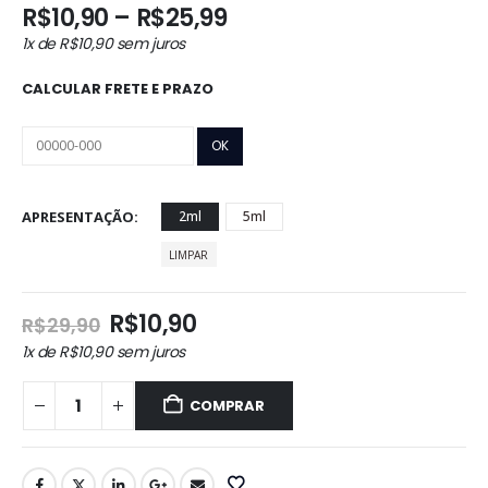
Faixa
R$
10,90
–
R$
25,99
de
1x de
R$
10,90
sem juros
preço:
R$10,90
CALCULAR FRETE E PRAZO
através
R$25,99
APRESENTAÇÃO
2ml
5ml
LIMPAR
O
O
R$
10,90
R$
29,90
preço
preço
1x de
R$
10,90
sem juros
original
atual
era:
é:
COMPRAR
R$29,90.
R$10,90.