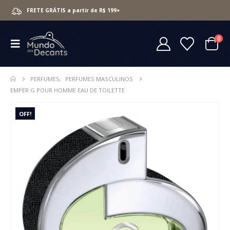
FRETE GRÁTIS a partir de R$ 199+
0
PERFUMES
,
PERFUMES MASCULINOS
EMPER G POUR HOMME EAU DE TOILETTE
OFF!