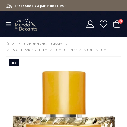
FRETE GRÁTIS a partir de R$ 199+
0
PERFUME DE NICHO
,
UNISSEX
FACES OF FRANCIS VILHELM PARFUMERIE UNISSEX EAU DE PARFUM
OFF!