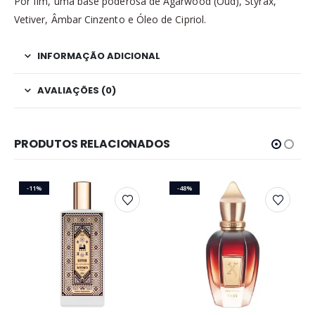
Por fim, uma base poderosa de Agarwood (Oud), Styrax,
Vetiver, Âmbar Cinzento e Óleo de Cipriol.
INFORMAÇÃO ADICIONAL
AVALIAÇÕES (0)
PRODUTOS RELACIONADOS
-11%
-48%
Este produto tem várias variantes. As opções podem ser escolhidas na página do produto
Este produto tem várias variantes. As opções podem ser escolhidas na página do produto