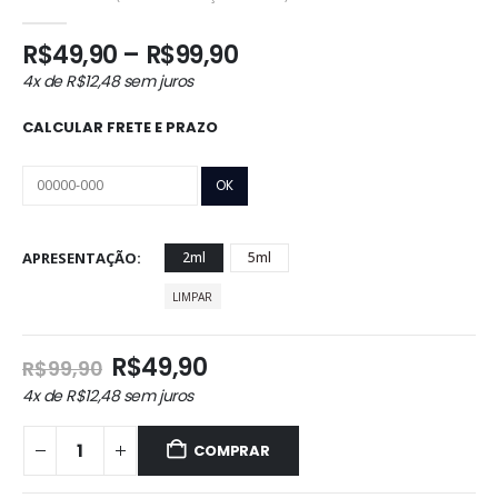
0
out of 5
Faixa
R$
49,90
–
R$
99,90
de
4x de
R$
12,48
sem juros
preço:
R$49,90
CALCULAR FRETE E PRAZO
através
R$99,90
APRESENTAÇÃO
2ml
5ml
LIMPAR
O
O
R$
49,90
R$
99,90
preço
preço
4x de
R$
12,48
sem juros
original
atual
era:
é:
COMPRAR
R$99,90.
R$49,90.