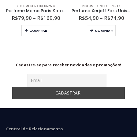
PERFUME DE NICHO
,
UNISSEX
PERFUME DE NICHO
,
UNISSEX
Perfume Memo Paris Kotor Unissex Eau de Parfum
Perfume Xerjoff Fars Unissex Eau de Parfum
ixa
Faixa
Faixa
R$
79,90
–
R$
169,90
R$
54,90
–
R$
74,90
de
de
Este produto tem várias variantes. As opções podem ser escolhidas na página do produto
Este produto tem várias variantes. As opções podem ser escolhidas na página do produto
eço:
preço:
preço
COMPRAR
COMPRAR
54,90
R$79,90
R$54
ravés
através
atra
74,90
R$169,90
R$74
Cadastre-se para receber novidades e promoções!
Central de Relacionamento