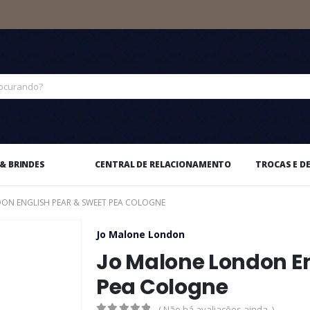
& BRINDES
CENTRAL DE RELACIONAMENTO
TROCAS E D
ON ENGLISH PEAR & SWEET PEA COLOGNE
Jo Malone London
Jo Malone London En
Pea Cologne
( Não há avaliações ainda. )