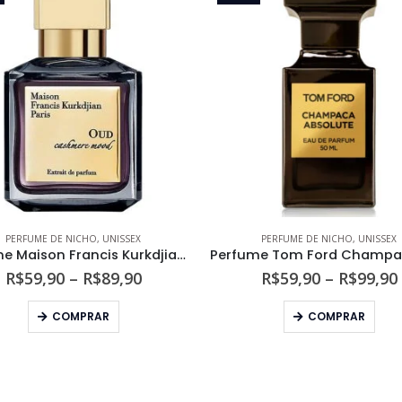
PERFUME DE NICHO
,
UNISSEX
PERFUME DE NICHO
,
UNISSEX
Perfume Maison Francis Kurkdjian Oud Cashmere Mood Extrait de Parfum
Faixa
R$
59,90
–
R$
89,90
R$
59,90
–
R$
99,90
de
Este produto tem várias variantes. As opções podem ser escolhidas na página do produto
Este produto tem várias variantes. As opções podem s
preço:
COMPRAR
COMPRAR
R$59,90
através
R$89,90