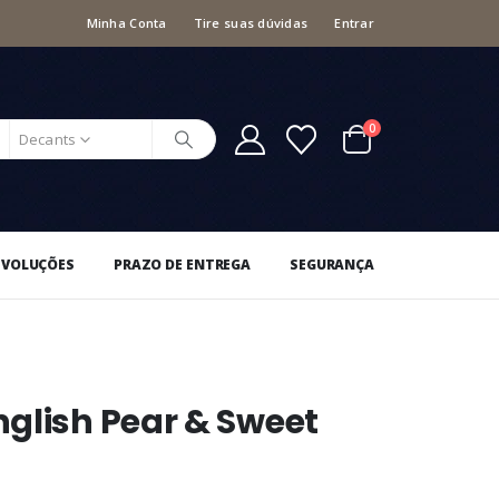
Minha Conta
Tire suas dúvidas
Entrar
0
Decants
EVOLUÇÕES
PRAZO DE ENTREGA
SEGURANÇA
glish Pear & Sweet