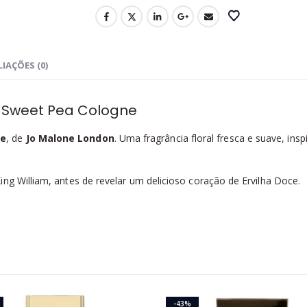
IAÇÕES (0)
& Sweet Pea Cologne
ne
, de
Jo Malone London
. Uma fragrância floral fresca e suave, ins
ng William, antes de revelar um delicioso coração de Ervilha Doce.
-43%