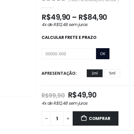
0
out of 5
Faixa
R$
49,90
–
R$
84,90
de
4x de
R$
12,48
sem juros
preço:
R$49,9
CALCULAR FRETE E PRAZO
atravé
R$84,9
APRESENTAÇÃO
2ml
5ml
O
O
R$
49,90
R$
99,90
preço
preço
4x de
R$
12,48
sem juros
original
atual
era:
é:
COMPRAR
R$99,90.
R$49,90.