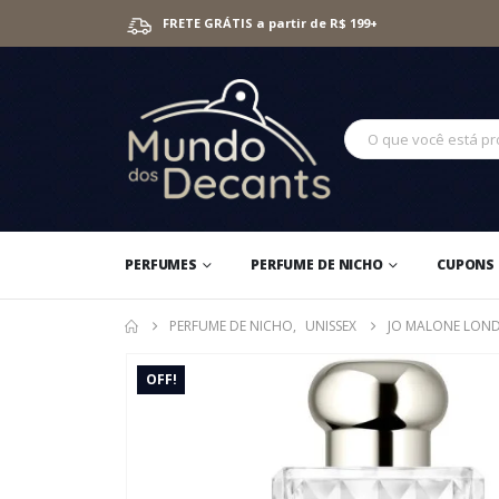
FRETE GRÁTIS a partir de R$ 199+
PERFUMES
PERFUME DE NICHO
CUPONS 
PERFUME DE NICHO
,
UNISSEX
JO MALONE LOND
OFF!