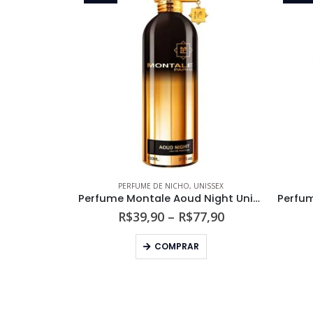
PERFUME DE NICHO
,
UNISSEX
Perfume Montale Aoud Night Unissex Eau de Parfum
Faixa
R$
39,90
–
R$
77,90
de
Este produto tem várias variantes. As opções podem ser escolhidas na página do produto
preço:
COMPRAR
R$39,90
através
R$77,90