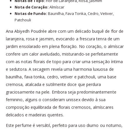
Notas de Topo:
Flor de Laranjeira, Rosa, Jasmim
Nota de Coração:
Almíscar
Notas de Fundo:
Baunilha, Fava Tonka, Cedro, Vetiver,
Patchouli
Ana Abiyedh Poudrée abre com um delicado buquê de flor de
laranjeira, rosa e jasmim, evocando a frescura tenra de um
jardim ensolarado em plena floração. No coração, o almíscar
confere um calor aveludado, misturando-se perfeitamente
com as notas florais de topo para criar uma sensação íntima
e sedutora. A secagem revela uma harmonia luxuosa de
baunilha, fava tonka, cedro, vetiver e patchouli, uma base
cremosa, atalcada e sutilmente doce que perdura
graciosamente na pele. Embora seja predominantemente
feminino, alguns o consideram unissex devido à sua
composição equilibrada de florais cremosos, almíscares
delicados e madeiras quentes.
Este perfume é versátil, perfeito para uso diurno ou noturno,