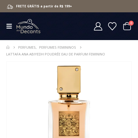
FRETE GRÁTIS a partir de R$ 199+
0
PERFUMES
,
PERFUMES FEMININOS
LATTAFA ANA ABIYEDH POUDRÉE EAU DE PARFUM FEMININO