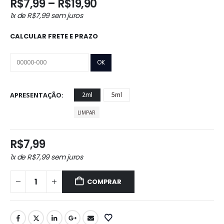
Faixa
R$
7,99
–
R$
19,90
de
1x de
R$
7,99
sem juros
preço:
R$7,99
CALCULAR FRETE E PRAZO
através
R$19,90
APRESENTAÇÃO
2ml
5ml
LIMPAR
R$
7,99
1x de
R$
7,99
sem juros
COMPRAR