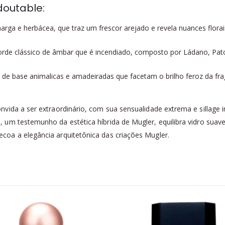
doutable:
rga e herbácea, que traz um frescor arejado e revela nuances florai
de clássico de âmbar que é incendiado, composto por Ládano, Patch
de base animalicas e amadeiradas que facetam o brilho feroz da fr
vida a ser extraordinário, com sua sensualidade extrema e sillage 
um testemunho da estética híbrida de Mugler, equilibra vidro suav
oa a elegância arquitetônica das criações Mugler.