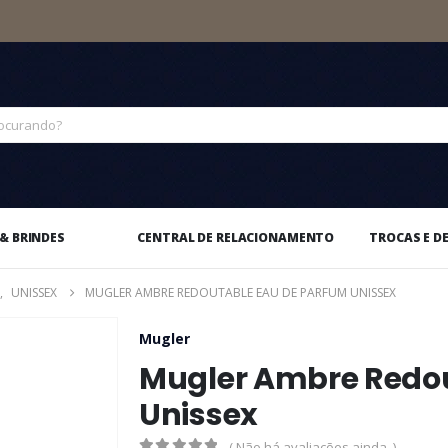
& BRINDES
CENTRAL DE RELACIONAMENTO
TROCAS E D
,
UNISSEX
MUGLER AMBRE REDOUTABLE EAU DE PARFUM UNISSEX
Mugler
Mugler Ambre Redou
Unissex
( Não há avaliações ainda. )