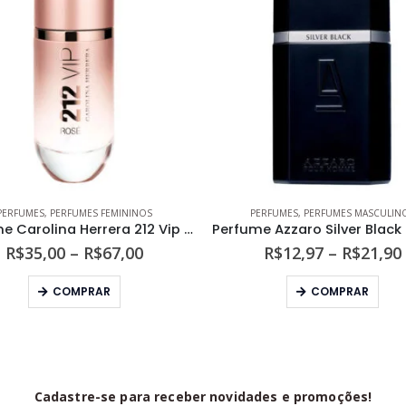
PERFUMES
,
PERFUMES FEMININOS
PERFUMES
,
PERFUMES MASCULIN
Perfume Carolina Herrera 212 Vip Rosé Feminino Eau de Parfum
Faixa
R$
35,00
–
R$
67,00
R$
12,97
–
R$
21,90
de
Este produto tem várias variantes. As opções podem ser escolhidas na página do produto
Este produto tem várias variantes. As opções podem s
preço:
COMPRAR
COMPRAR
R$35,00
através
R$67,00
Cadastre-se para receber novidades e promoções!