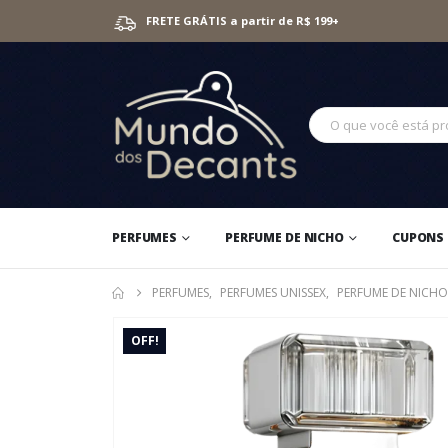
FRETE GRÁTIS a partir de R$ 199+
PERFUMES
PERFUME DE NICHO
CUPONS 
PERFUMES
,
PERFUMES UNISSEX
,
PERFUME DE NICHO
OFF!