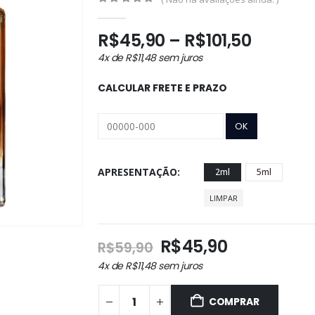
0
out of 5
Faixa
R$
45,90
–
R$
101,50
de
4x de
R$
11,48
sem juros
preço:
R$45,9
CALCULAR FRETE E PRAZO
atravé
R$101,5
APRESENTAÇÃO
2ml
5ml
LIMPAR
O
O
R$
45,90
R$
59,90
preço
preço
4x de
R$
11,48
sem juros
original
atual
era:
é:
COMPRAR
R$59,90.
R$45,90.