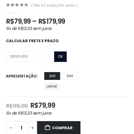
( Não há avaliações ainda. )
0
out of 5
Faixa
R$
79,99
–
R$
179,99
de
6x de
R$
13,33
sem juros
preço:
R$79,99
CALCULAR FRETE E PRAZO
através
R$179,99
APRESENTAÇÃO
2ml
5ml
LIMPAR
O
O
R$
79,99
R$
119,00
preço
preço
6x de
R$
13,33
sem juros
original
atual
era:
é:
COMPRAR
R$119,00.
R$79,99.