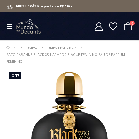
FRETE GRÁTIS a partir de R$ 199+
0
PERFUMES
,
PERFUMES FEMININOS
PACO RABANNE BLACK XS L’APHRODISIAQUE FEMININO EAU DE PARFUM
FEMININO
OFF!