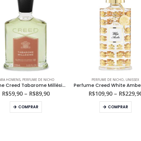
ARA HOMENS
,
PERFUME DE NICHO
PERFUME DE NICHO
,
UNISSEX
Perfume Creed Tabarome Millésime Masculino Eau de Parfum
Faixa
R$
59,90
–
R$
89,90
R$
109,90
–
R$
229,9
de
Este produto tem várias variantes. As opções podem ser escolhidas na página do produto
Este produto tem várias variantes. As opções podem s
preço:
COMPRAR
COMPRAR
R$59,90
através
R$89,90