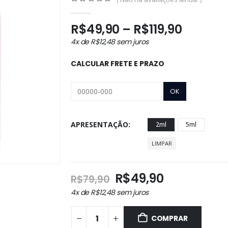
0
out of 5
Faixa
R$
49,90
–
R$
119,90
de
4x de
R$
12,48
sem juros
preço:
R$49,9
CALCULAR FRETE E PRAZO
atravé
R$119,9
APRESENTAÇÃO
2ml
5ml
LIMPAR
O
O
R$
49,90
R$
79,90
preço
preço
4x de
R$
12,48
sem juros
original
atual
era:
é:
COMPRAR
R$79,90.
R$49,90.