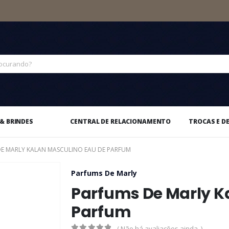
& BRINDES
CENTRAL DE RELACIONAMENTO
TROCAS E D
E MARLY KALAN MASCULINO EAU DE PARFUM
Parfums De Marly
Parfums De Marly K
Parfum
( Não há avaliações ainda. )