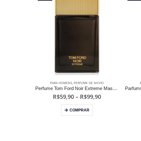
PARA HOMENS
,
PERFUME DE NICHO
Perfume Tom Ford Noir Extreme Masculino Eau de Parfum
Faixa
R$
59,90
–
R$
99,90
de
Este produto tem várias variantes. As opções podem ser escolhidas na página do produto
preço:
COMPRAR
R$59,90
através
R$99,90