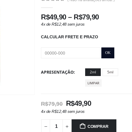
0
out of 5
Faixa
R$
49,90
–
R$
79,90
de
4x de
R$
12,48
sem juros
preço:
R$49,90
CALCULAR FRETE E PRAZO
através
R$79,90
APRESENTAÇÃO
2ml
5ml
LIMPAR
O
O
R$
49,90
R$
79,90
preço
preço
4x de
R$
12,48
sem juros
original
atual
era:
é:
COMPRAR
R$79,90.
R$49,90.