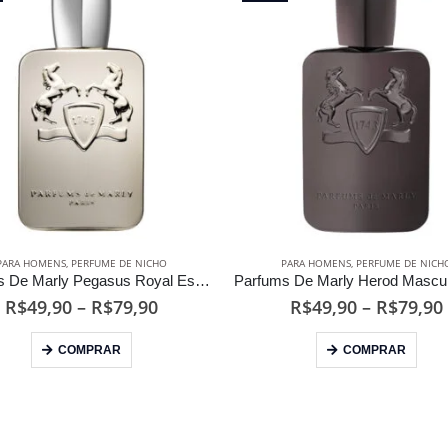
PARA HOMENS
,
PERFUME DE NICHO
PARA HOMENS
,
PERFUME DE NICH
Parfums De Marly Pegasus Royal Essence Eau de Parfum
Faixa
R$
49,90
–
R$
79,90
R$
49,90
–
R$
79,90
de
Este produto tem várias variantes. As opções podem ser escolhidas na página do produto
Este produto tem várias variantes. As opções podem
preço:
COMPRAR
COMPRAR
R$49,90
através
R$79,90