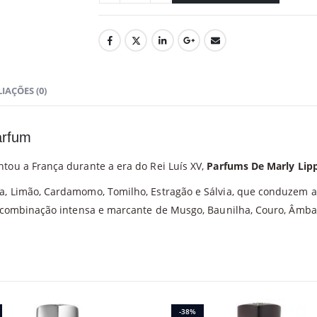
IAÇÕES (0)
arfum
tou a França durante a era do Rei Luís XV,
Parfums De Marly Lip
a, Limão, Cardamomo, Tomilho, Estragão e Sálvia, que conduzem a 
ma combinação intensa e marcante de Musgo, Baunilha, Couro, Âmba
-38%