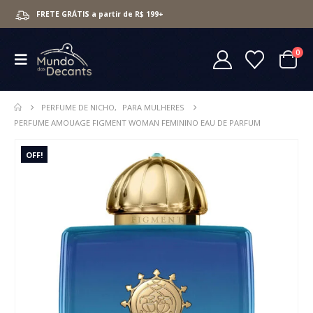
FRETE GRÁTIS a partir de R$ 199+
0
PERFUME DE NICHO
,
PARA MULHERES
PERFUME AMOUAGE FIGMENT WOMAN FEMININO EAU DE PARFUM
OFF!