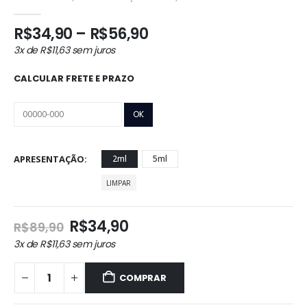
0
out of 5
Faixa
R$
34,90
–
R$
56,90
de
3x de
R$
11,63
sem juros
preço:
R$34,90
CALCULAR FRETE E PRAZO
através
R$56,90
APRESENTAÇÃO
2ml
5ml
LIMPAR
O
O
R$
34,90
R$
89,90
preço
preço
3x de
R$
11,63
sem juros
original
atual
era:
é:
COMPRAR
R$89,90.
R$34,90.