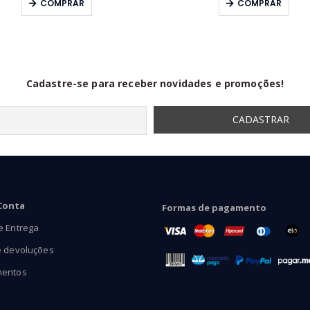
COMPRAR
COMPRAR
R$53,90
através
R$96,90
Cadastre-se para receber novidades e promoções!
Conta
Formas de pagamento
e Entrega
e devoluções
mentos