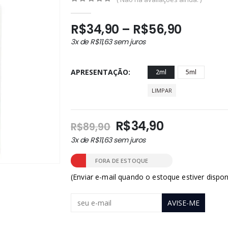
0
out of 5
Faixa
R$
34,90
–
R$
56,90
de
3x de
R$
11,63
sem juros
preço:
R$34,9
APRESENTAÇÃO
2ml
5ml
através
R$56,9
LIMPAR
O
O
R$
34,90
R$
89,90
preço
preço
3x de
R$
11,63
sem juros
original
atual
era:
é:
FORA DE ESTOQUE
R$89,90.
R$34,90.
(Enviar e-mail quando o estoque estiver dispon