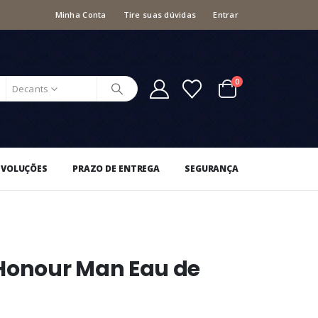
Minha Conta
Tire suas dúvidas
Entrar
0
Decants
EVOLUÇÕES
PRAZO DE ENTREGA
SEGURANÇA
onour Man Eau de