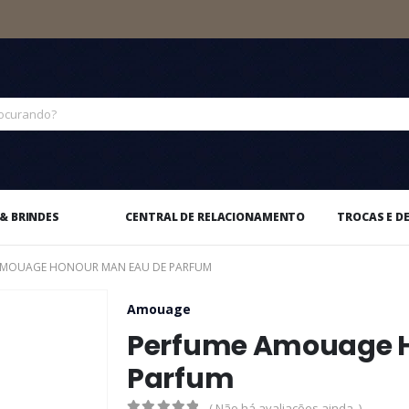
& BRINDES
CENTRAL DE RELACIONAMENTO
TROCAS E D
AMOUAGE HONOUR MAN EAU DE PARFUM
Amouage
Perfume Amouage H
Parfum
( Não há avaliações ainda. )