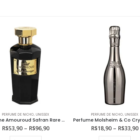
PERFUME DE NICHO
,
UNISSEX
PERFUME DE NICHO
,
UNISSEX
Perfume Amouroud Safran Rare Unissex Eau de Parfum
Faixa
R$
53,90
–
R$
96,90
R$
18,90
–
R$
33,90
de
Este produto tem várias variantes. As opções podem ser escolhidas na página do produto
Este produto tem várias variantes. As opções podem s
preço: