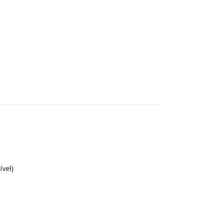
0
0
ível)