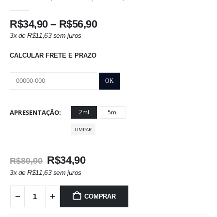
0
out of 5
Faixa
R$
34,90
–
R$
56,90
de
3x de
R$
11,63
sem juros
preço:
R$34,90
CALCULAR FRETE E PRAZO
através
R$56,90
APRESENTAÇÃO
2ml
5ml
LIMPAR
O
O
R$
34,90
R$
89,90
preço
preço
3x de
R$
11,63
sem juros
original
atual
era:
é:
COMPRAR
R$89,90.
R$34,90.