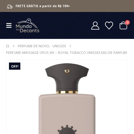
FRETE GRÁTIS a partir de R$ 199+
0
PERFUME DE NICHO
,
UNISSEX
PERFUME AMOUAGE OPUS XIV – ROYAL TOBACCO UNISSEX EAU DE PARFUM
OFF!