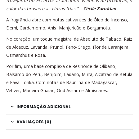
trovejante do ‘El Lector’ acalmando as linhas de produção, o
calor das brasas e as cinzas frias.” –
Cécile Zarokian
A fragrância abre com notas cativantes de Óleo de Incenso,
Elemi, Cardamomo, Anis, Manjericão e Bergamota.
No coração, um toque magistral de Absoluto de Tabaco, Raiz
de Alcaçuz, Lavanda, Prunol, Feno-Grego, Flor de Laranjeira,
Osmanthus e Rosa.
Por fim, uma base complexa de Resinóide de Olíbano,
Bálsamo do Peru, Benjoim, Ládano, Mirra, Alcatrão de Bétula
e Fava Tonka. Com notas de Baunilha de Madagascar,
Vetiver, Madeira Guaiac, Oud Assam e Almíscares.
INFORMAÇÃO ADICIONAL
AVALIAÇÕES (0)