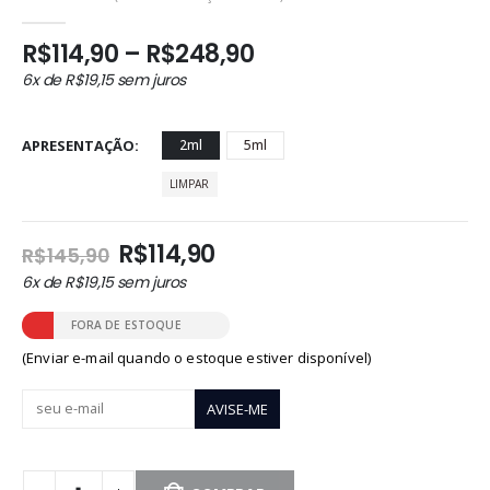
0
out of 5
Faixa
R$
114,90
–
R$
248,90
de
6x de
R$
19,15
sem juros
preço:
R$114,90
através
APRESENTAÇÃO
2ml
5ml
R$248,90
LIMPAR
O
O
R$
114,90
R$
145,90
preço
preço
6x de
R$
19,15
sem juros
original
atual
era:
é:
FORA DE ESTOQUE
R$145,90.
R$114,90.
(Enviar e-mail quando o estoque estiver disponível)