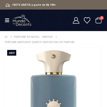
FRETE GRÁTIS a partir de R$ 199+
0
PERFUME DE NICHO
,
UNISSEX
PERFUME AMOUAGE SEARCH UNISSEX EAU DE PARFUM
OFF!