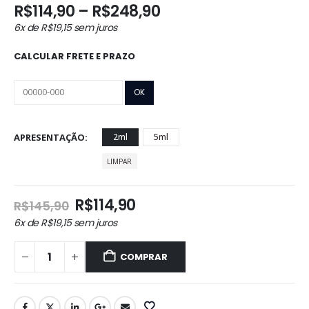
Faixa
R$
114,90
–
R$
248,90
de
6x de
R$
19,15
sem juros
preço:
R$114,90
CALCULAR FRETE E PRAZO
através
R$248,90
APRESENTAÇÃO
2ml
5ml
LIMPAR
O
O
R$
114,90
R$
145,90
preço
preço
6x de
R$
19,15
sem juros
original
atual
era:
é:
COMPRAR
R$145,90.
R$114,90.