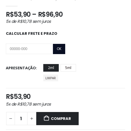
0
out of 5
Faixa
R$
53,90
–
R$
96,90
de
5x de
R$
10,78
sem juros
preço:
R$53,90
CALCULAR FRETE E PRAZO
através
R$96,90
APRESENTAÇÃO
2ml
5ml
LIMPAR
R$
53,90
5x de
R$
10,78
sem juros
COMPRAR