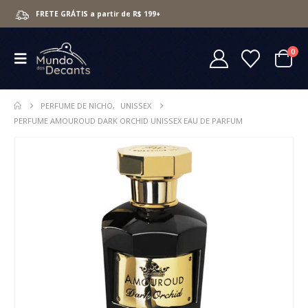
FRETE GRÁTIS a partir de R$ 199+
0
PERFUME DE NICHO
,
UNISSEX
PERFUME AMOUROUD DARK ORCHID UNISSEX EAU DE PARFUM