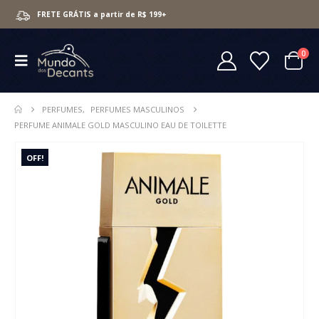
FRETE GRÁTIS a partir de R$ 199+
0
PERFUMES
,
PERFUMES MASCULINOS
PERFUME ANIMALE GOLD MASCULINO EAU DE TOILETTE
OFF!