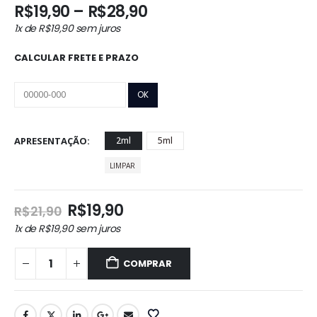
Faixa
R$
19,90
–
R$
28,90
de
1x de
R$
19,90
sem juros
preço:
R$19,90
CALCULAR FRETE E PRAZO
através
R$28,90
APRESENTAÇÃO
2ml
5ml
LIMPAR
O
O
R$
19,90
R$
21,90
preço
preço
1x de
R$
19,90
sem juros
original
atual
era:
é:
COMPRAR
R$21,90.
R$19,90.