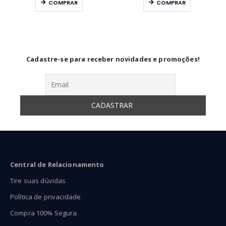
COMPRAR
COMPRAR
39,90
R$37,90
R$15
ravés
através
atra
65,90
R$69,90
R$28
Cadastre-se para receber novidades e promoções!
Central de Relacionamento
Tire suas dúvidas
Política de privacidade
Compra 100% Segura