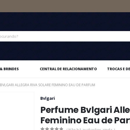
& BRINDES
CENTRAL DE RELACIONAMENTO
TROCAS E D
BVLGARI ALLEGRA RIVA SOLARE FEMININO EAU DE PARFUM
Bvlgari
Perfume Bvlgari Alle
Feminino Eau de Pa
( Não há avaliações ainda. )