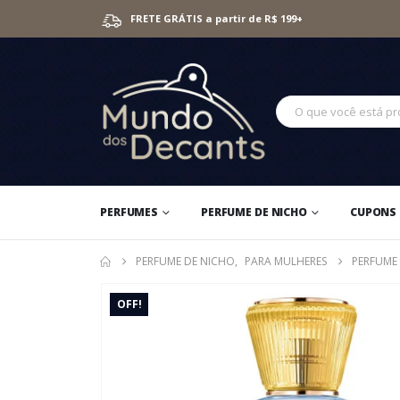
FRETE GRÁTIS a partir de R$ 199+
PERFUMES
PERFUME DE NICHO
CUPONS 
PERFUME DE NICHO
,
PARA MULHERES
PERFUME 
OFF!