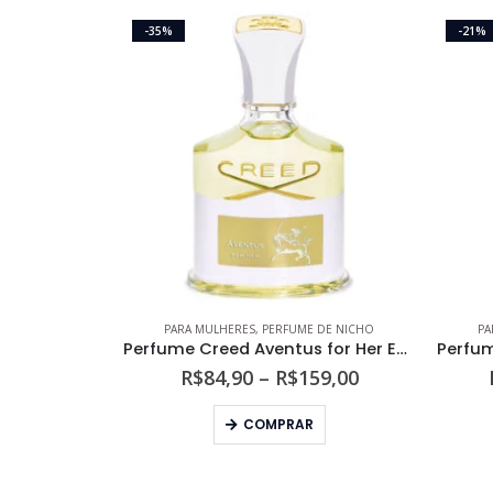
-35%
-21%
PARA MULHERES
,
PERFUME DE NICHO
PA
Perfume Creed Aventus for Her Eau de Parfum
Faixa
R$
84,90
–
R$
159,00
de
Este produto tem várias variantes. As opções podem ser escolhidas na página do produto
preço:
COMPRAR
R$84,90
através
R$159,00