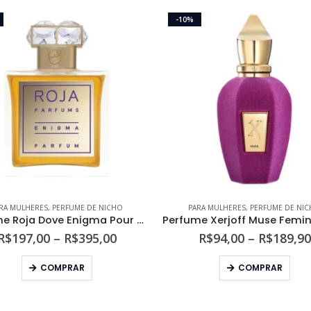
-10%
RA MULHERES
,
PERFUME DE NICHO
PARA MULHERES
,
PERFUME DE NI
Perfume Roja Dove Enigma Pour Femme Parfum
Faixa
R$
197,00
–
R$
395,00
R$
94,00
–
R$
189,90
de
Este produto tem várias variantes. As opções podem ser escolhidas na página do produto
Este produto tem várias variantes. As opções podem s
preço:
COMPRAR
COMPRAR
R$197,00
através
R$395,00