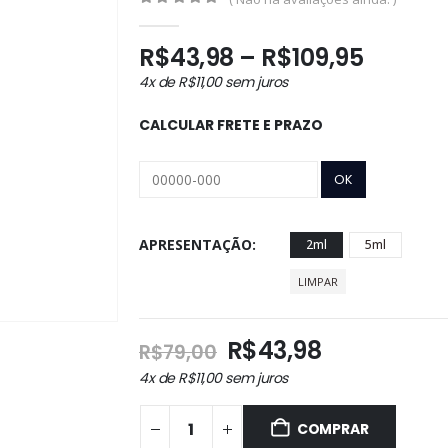
0
out of 5
Faixa
R$
43,98
–
R$
109,95
de
4x de
R$
11,00
sem juros
preço:
R$43,9
CALCULAR FRETE E PRAZO
atravé
R$109,
APRESENTAÇÃO
2ml
5ml
LIMPAR
O
O
R$
43,98
R$
79,00
preço
preço
4x de
R$
11,00
sem juros
original
atual
era:
é:
COMPRAR
R$79,00.
R$43,98.