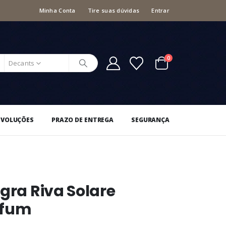
Minha Conta
Tire suas dúvidas
Entrar
0
Decants
EVOLUÇÕES
PRAZO DE ENTREGA
SEGURANÇA
gra Riva Solare
rfum