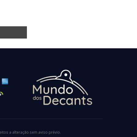
tos a alteração sem aviso prévio.