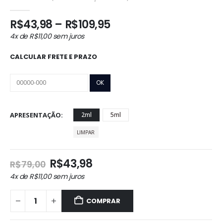
0
out of 5
Faixa
R$
43,98
–
R$
109,95
de
4x de
R$
11,00
sem juros
preço:
R$43,98
CALCULAR FRETE E PRAZO
através
R$109,95
APRESENTAÇÃO
2ml
5ml
LIMPAR
O
O
R$
43,98
R$
79,00
preço
preço
4x de
R$
11,00
sem juros
original
atual
era:
é:
COMPRAR
R$79,00.
R$43,98.