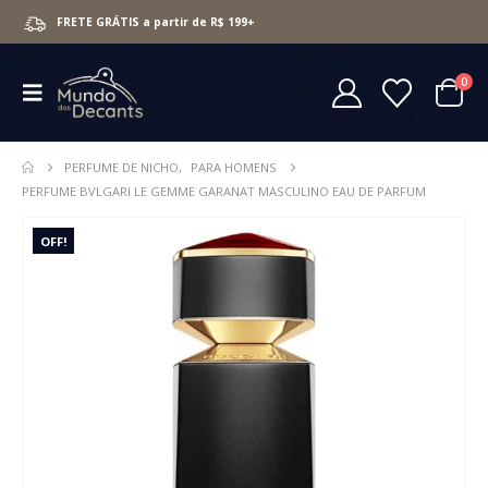
FRETE GRÁTIS a partir de R$ 199+
0
PERFUME DE NICHO
,
PARA HOMENS
PERFUME BVLGARI LE GEMME GARANAT MASCULINO EAU DE PARFUM
OFF!