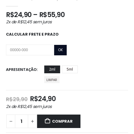
0
out of 5
Faixa
R$
24,90
–
R$
55,90
de
2x de
R$
12,45
sem juros
preço:
R$24,90
CALCULAR FRETE E PRAZO
através
R$55,90
APRESENTAÇÃO
2ml
5ml
LIMPAR
O
O
R$
24,90
R$
29,90
preço
preço
2x de
R$
12,45
sem juros
original
atual
era:
é:
COMPRAR
R$29,90.
R$24,90.