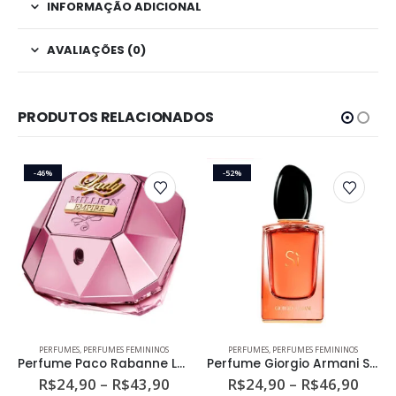
INFORMAÇÃO ADICIONAL
AVALIAÇÕES (0)
PRODUTOS RELACIONADOS
-46%
-52%
Este produto tem várias variantes. As opções podem ser escolhidas na página do produto
Este produto tem várias variantes. As opções podem ser escolhidas na página do produto
PERFUMES
,
PERFUMES FEMININOS
PERFUMES
,
PERFUMES FEMININOS
Perfume Paco Rabanne Lady Million Empire Feminino Eau de Parfum
Perfume Giorgio Armani Sì Intense Feminino Eau de Parfum
ixa
Faixa
Faixa
R$
24,90
–
R$
43,90
R$
24,90
–
R$
46,90