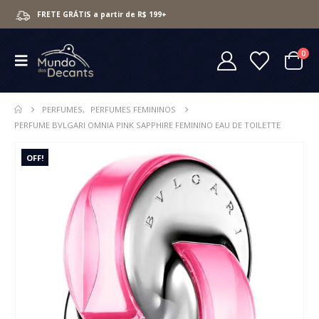
FRETE GRÁTIS a partir de R$ 199+
0
PERFUMES
,
PERFUMES FEMININOS
PERFUME BVLGARI OMNIA PINK SAPPHIRE FEMININO EAU DE TOILETTE
OFF!