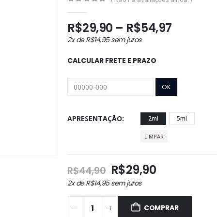
0
out of 5
Faixa
R$
29,90
–
R$
54,97
de
2x de
R$
14,95
sem juros
preço:
R$29,90
CALCULAR FRETE E PRAZO
através
R$54,9
APRESENTAÇÃO
2ml
5ml
LIMPAR
O
O
R$
29,90
R$
44,90
preço
preço
2x de
R$
14,95
sem juros
original
atual
era:
é:
COMPRAR
R$44,90.
R$29,90.