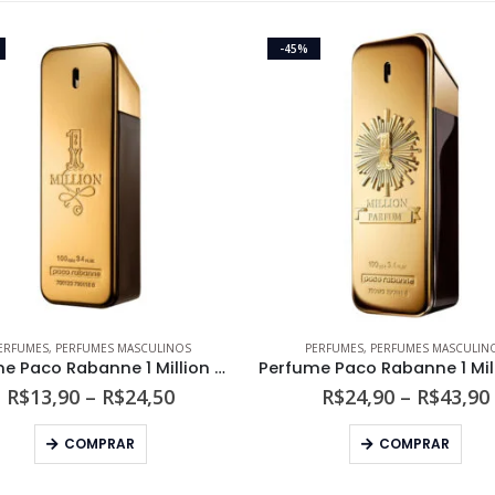
-45%
ERFUMES
,
PERFUMES MASCULINOS
PERFUMES
,
PERFUMES MASCULIN
Perfume Paco Rabanne 1 Million Masculino Eau de Toilette
Faixa
R$
13,90
–
R$
24,50
R$
24,90
–
R$
43,90
de
Este produto tem várias variantes. As opções podem ser escolhidas na página do produto
Este produto tem várias variantes. As opções podem s
preço:
COMPRAR
COMPRAR
R$13,90
através
R$24,50