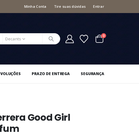
Minha Conta
Tire suas dúvidas
Entrar
0
Decants
EVOLUÇÕES
PRAZO DE ENTREGA
SEGURANÇA
rrera Good Girl
rfum