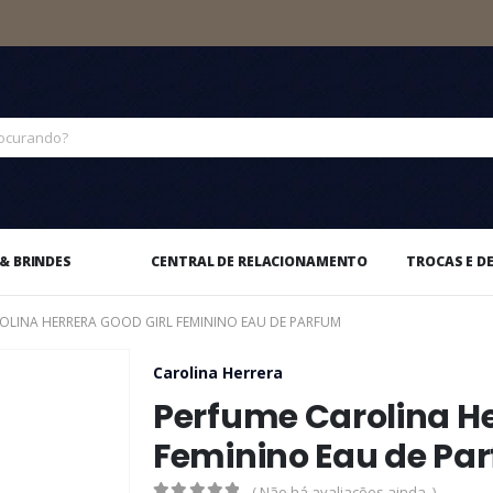
& BRINDES
CENTRAL DE RELACIONAMENTO
TROCAS E D
OLINA HERRERA GOOD GIRL FEMININO EAU DE PARFUM
Carolina Herrera
Perfume Carolina He
Feminino Eau de Pa
( Não há avaliações ainda. )