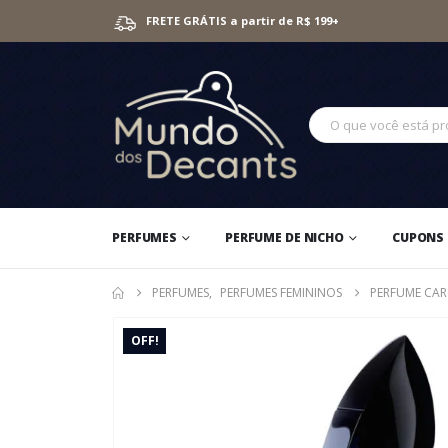
FRETE GRÁTIS a partir de R$ 199+
PERFUMES
PERFUME DE NICHO
CUPONS 
PERFUMES
,
PERFUMES FEMININOS
PERFUME CAR
OFF!