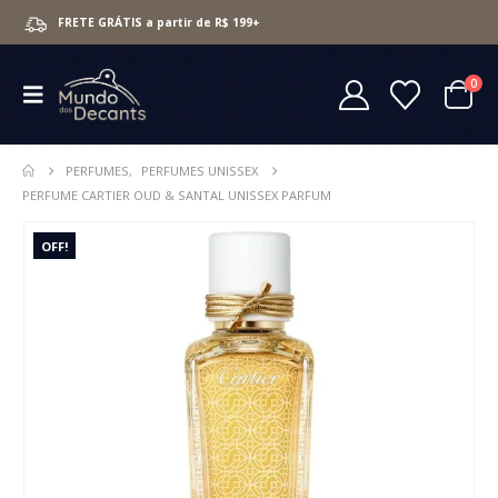
FRETE GRÁTIS a partir de R$ 199+
0
PERFUMES
,
PERFUMES UNISSEX
PERFUME CARTIER OUD & SANTAL UNISSEX PARFUM
OFF!