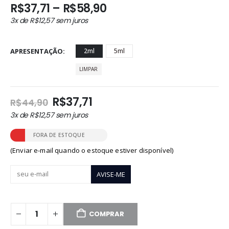
Faixa
R$
37,71
–
R$
58,90
de
3x de
R$
12,57
sem juros
preço:
R$37,71
através
APRESENTAÇÃO
2ml
5ml
R$58,90
LIMPAR
O
O
R$
37,71
R$
44,90
preço
preço
3x de
R$
12,57
sem juros
original
atual
era:
é:
FORA DE ESTOQUE
R$44,90.
R$37,71.
(Enviar e-mail quando o estoque estiver disponível)
COMPRAR