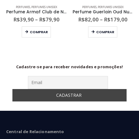
PERFUMES
,
PERFUMES UNISSEX
PERFUMES
,
PERFUMES UNISSEX
Perfume Armaf Club de Nuit Milestone Unissex Eau de Parfum
Perfume Guerlain Oud Nude Unissex Eau de Parfum
Faixa
Faix
R$
39,90
–
R$
79,90
R$
82,00
–
R$
179,00
de
de
Este produto tem várias variantes. As opções podem ser escolhidas na página do produto
Este produto tem várias variantes. As opções podem ser escolhidas na página do produto
preço:
preç
COMPRAR
COMPRAR
R$39,90
R$82
através
atra
R$79,90
R$17
Cadastre-se para receber novidades e promoções!
Central de Relacionamento