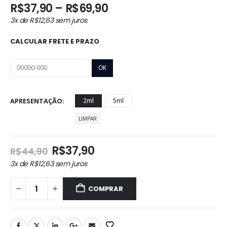
Faixa
R$
37,90
–
R$
69,90
de
3x de
R$
12,63
sem juros
preço:
R$37,90
CALCULAR FRETE E PRAZO
através
R$69,90
APRESENTAÇÃO
2ml
5ml
LIMPAR
O
O
R$
37,90
R$
44,90
preço
preço
3x de
R$
12,63
sem juros
original
atual
era:
é:
COMPRAR
R$44,90.
R$37,90.