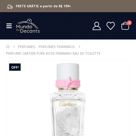
FRETE GRÁTIS a partir de R$ 199+
0
PERFUMES
,
PERFUMES FEMININOS
PERFUME CARTIER PURE ROSE FEMININO EAU DE TOILETTE
OFF!