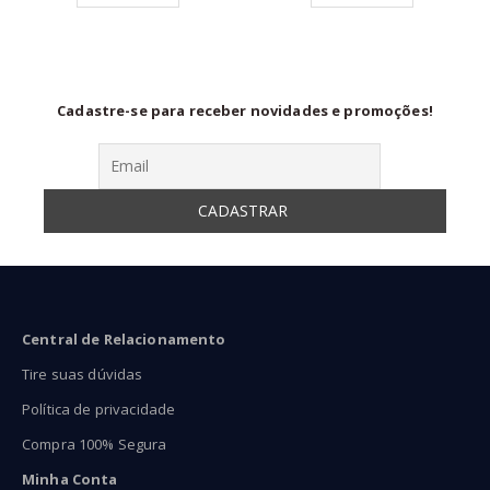
ravés
através
atra
31,90
R$58,90
R$89
Cadastre-se para receber novidades e promoções!
Central de Relacionamento
Tire suas dúvidas
Política de privacidade
Compra 100% Segura
Minha Conta