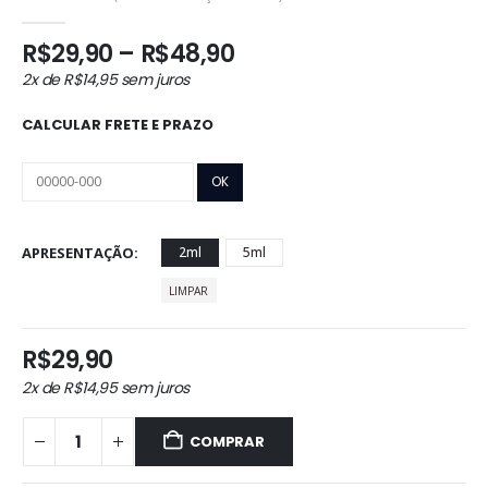
0
out of 5
Faixa
R$
29,90
–
R$
48,90
de
2x de
R$
14,95
sem juros
preço:
R$29,90
CALCULAR FRETE E PRAZO
através
R$48,90
APRESENTAÇÃO
2ml
5ml
LIMPAR
R$
29,90
2x de
R$
14,95
sem juros
COMPRAR