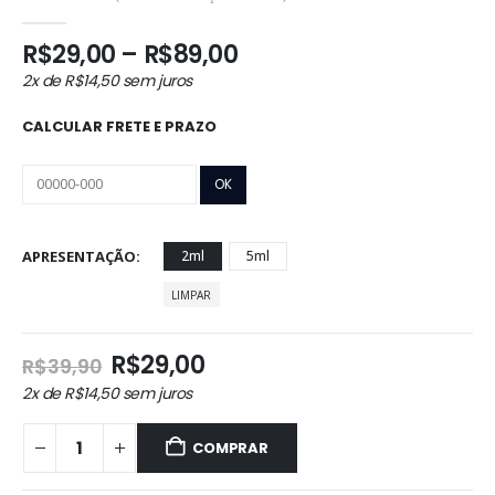
0
out of 5
Faixa
R$
29,00
–
R$
89,00
de
2x de
R$
14,50
sem juros
preço:
R$29,00
CALCULAR FRETE E PRAZO
através
R$89,00
APRESENTAÇÃO
2ml
5ml
LIMPAR
O
O
R$
29,00
R$
39,90
preço
preço
2x de
R$
14,50
sem juros
original
atual
era:
é:
COMPRAR
R$39,90.
R$29,00.