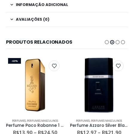
INFORMAÇÃO ADICIONAL
AVALIAÇÕES (0)
PRODUTOS RELACIONADOS
-60%
Este produto tem várias variantes. As opções podem ser escolhidas na página do produto
Este produto tem várias variantes. As opções podem ser escolhidas na página do produto
PERFUMES
,
PERFUMES MASCULINOS
PERFUMES
,
PERFUMES MASCULINOS
Perfume Paco Rabanne 1 Million Masculino Eau de Toilette
Perfume Azzaro Silver Black Masculino Eau de Toilette
ixa
Faixa
Faixa
R$
13,90
–
R$
24,50
R$
12,97
–
R$
21,90