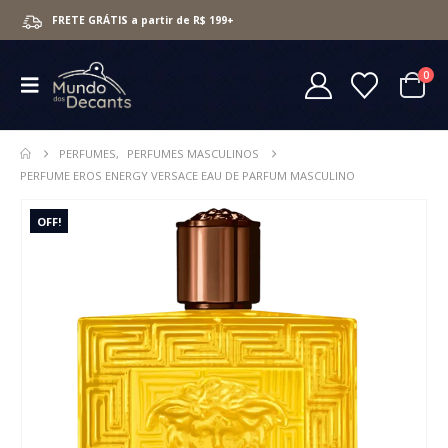
FRETE GRÁTIS a partir de R$ 199+
0
PERFUMES
,
PERFUMES MASCULINOS
PERFUME EROS ENERGY VERSACE EAU DE PARFUM MASCULINO
OFF!