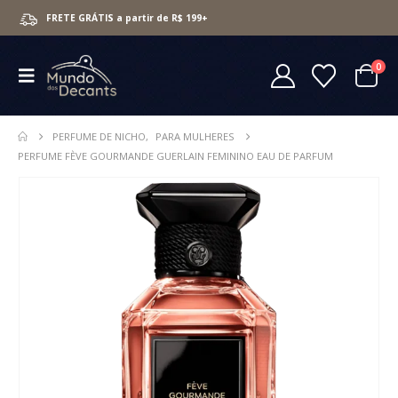
FRETE GRÁTIS a partir de R$ 199+
0
PERFUME DE NICHO
,
PARA MULHERES
PERFUME FÈVE GOURMANDE GUERLAIN FEMININO EAU DE PARFUM