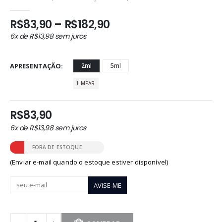
0
out of 5
Faixa
R$
83,90
–
R$
182,90
de
6x de
R$
13,98
sem juros
preço:
R$83,90
através
APRESENTAÇÃO
2ml
5ml
R$182,90
LIMPAR
R$
83,90
6x de
R$
13,98
sem juros
FORA DE ESTOQUE
(Enviar e-mail quando o estoque estiver disponível)