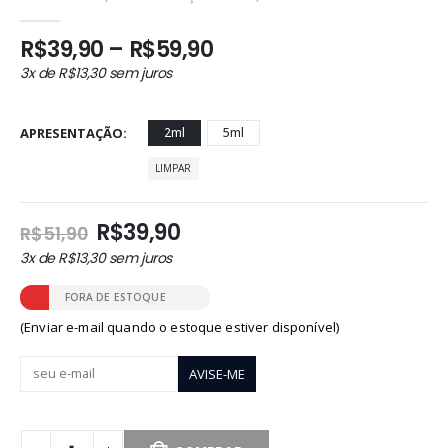
0
out of 5
Faixa
R$
39,90
–
R$
59,90
de
3x de
R$
13,30
sem juros
preço:
R$39,90
através
APRESENTAÇÃO
2ml
5ml
R$59,90
LIMPAR
O
O
R$
39,90
R$
51,90
preço
preço
3x de
R$
13,30
sem juros
original
atual
era:
é:
FORA DE ESTOQUE
R$51,90.
R$39,90.
(Enviar e-mail quando o estoque estiver disponível)