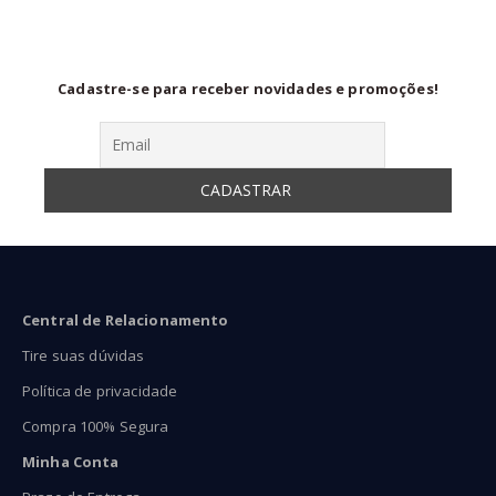
89,90
R$46,90
R$33
Cadastre-se para receber novidades e promoções!
Central de Relacionamento
Tire suas dúvidas
Política de privacidade
Compra 100% Segura
Minha Conta