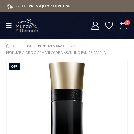
FRETE GRÁTIS a partir de R$ 199+
0
PERFUMES
,
PERFUMES MASCULINOS
PERFUME GIORGIO ARMANI CODE MASCULINO EAU DE PARFUM
OFF!