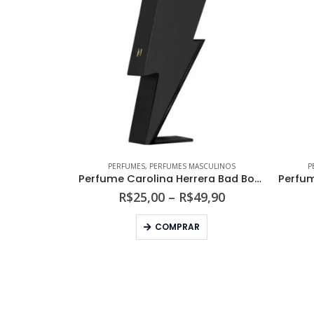
PERFUMES
,
PERFUMES MASCULINOS
P
Perfume Carolina Herrera Bad Boy Le Parfum Masculino Eau de Parfum
Faixa
R$
25,00
–
R$
49,90
de
Este produto tem várias variantes. As opções podem ser escolhidas na página do produto
preço:
COMPRAR
R$25,00
através
R$49,90