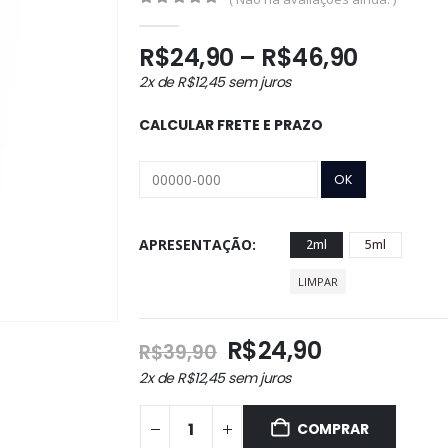
0
out of 5
Faixa
R$
24,90
–
R$
46,90
de
2x de
R$
12,45
sem juros
preço:
R$24,9
CALCULAR FRETE E PRAZO
atravé
R$46,9
APRESENTAÇÃO
2ml
5ml
LIMPAR
O
O
R$
24,90
R$
39,90
preço
preço
2x de
R$
12,45
sem juros
original
atual
era:
é:
COMPRAR
R$39,90.
R$24,90.