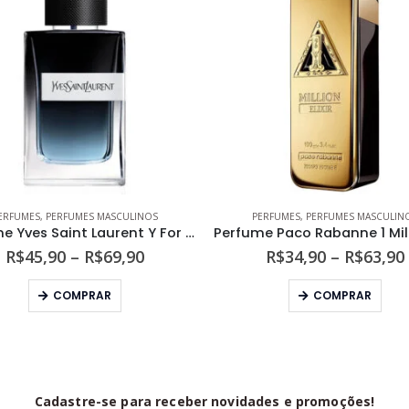
ERFUMES
,
PERFUMES MASCULINOS
PERFUMES
,
PERFUMES MASCULIN
Perfume Yves Saint Laurent Y For Men Eau de Parfum
Faixa
R$
45,90
–
R$
69,90
R$
34,90
–
R$
63,90
de
Este produto tem várias variantes. As opções podem ser escolhidas na página do produto
Este produto tem várias variantes. As opções podem s
preço:
COMPRAR
COMPRAR
R$45,90
através
R$69,90
Cadastre-se para receber novidades e promoções!