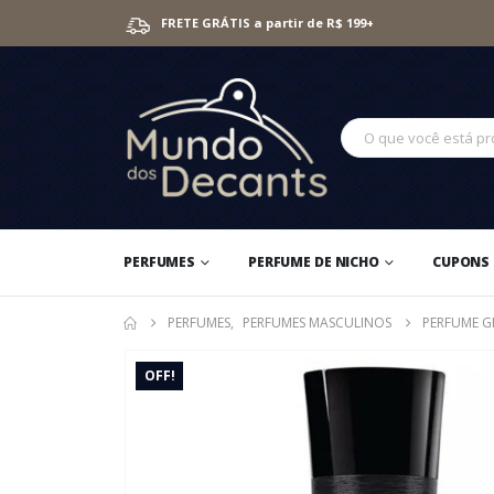
FRETE GRÁTIS a partir de R$ 199+
PERFUMES
PERFUME DE NICHO
CUPONS 
PERFUMES
,
PERFUMES MASCULINOS
PERFUME G
OFF!