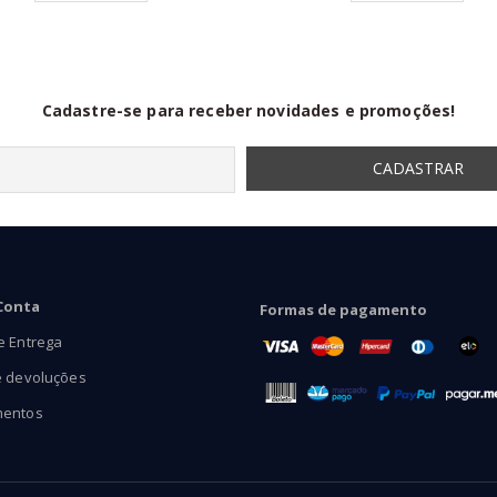
através
R$46,90
Cadastre-se para receber novidades e promoções!
Conta
Formas de pagamento
e Entrega
e devoluções
mentos