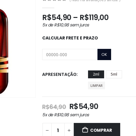
0
out of 5
Faixa
R$
54,90
–
R$
119,00
de
5x de
R$
10,98
sem juros
preço:
R$54,9
CALCULAR FRETE E PRAZO
atravé
R$119,0
APRESENTAÇÃO
2ml
5ml
LIMPAR
O
O
R$
54,90
R$
64,90
preço
preço
5x de
R$
10,98
sem juros
original
atual
era:
é:
COMPRAR
R$64,90.
R$54,90.