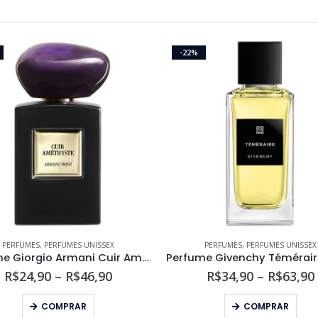
-22%
PERFUMES
,
PERFUMES UNISSEX
PERFUMES
,
PERFUMES UNISSEX
Perfume Giorgio Armani Cuir Amethyste Unissex Eau de Parfum
Faixa
R$
24,90
–
R$
46,90
R$
34,90
–
R$
63,90
de
Este produto tem várias variantes. As opções podem ser escolhidas na página do produto
Este produto tem várias variantes. As opções podem s
preço:
COMPRAR
COMPRAR
R$24,90