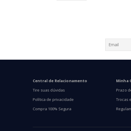
através
R$94,00
Central de Relacionamento
Minha 
Tire suas dúvidas
Prazo d
Política de privacidade
Trocas 
Compra 100% Segura
Regula