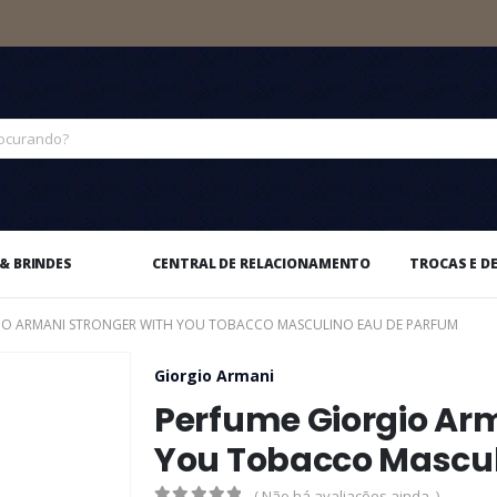
& BRINDES
CENTRAL DE RELACIONAMENTO
TROCAS E D
IO ARMANI STRONGER WITH YOU TOBACCO MASCULINO EAU DE PARFUM
Giorgio Armani
Perfume Giorgio Ar
You Tobacco Mascul
( Não há avaliações ainda. )