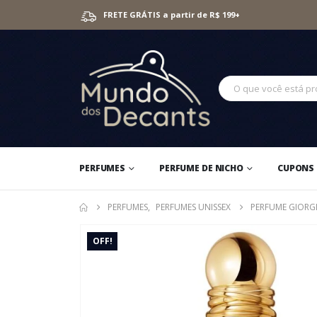
FRETE GRÁTIS a partir de R$ 199+
PERFUMES
PERFUME DE NICHO
CUPONS 
PERFUMES
,
PERFUMES UNISSEX
PERFUME GIORG
OFF!