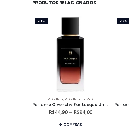
PRODUTOS RELACIONADOS
-31%
-38%
PERFUMES
,
PERFUMES UNISSEX
Perfume Givenchy Fantasque Unissex Eau de Parfum Intense
Faixa
R$
44,90
–
R$
94,00
de
Este produto tem várias variantes. As opções podem ser escolhidas na página do produto
preço:
COMPRAR
R$44,90