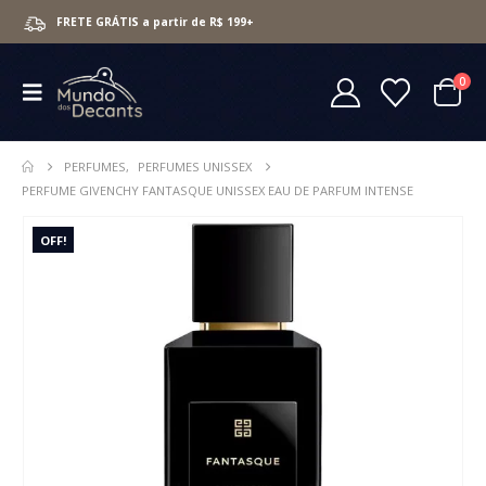
FRETE GRÁTIS a partir de R$ 199+
0
PERFUMES
,
PERFUMES UNISSEX
PERFUME GIVENCHY FANTASQUE UNISSEX EAU DE PARFUM INTENSE
OFF!