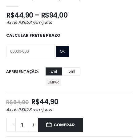
0
out of 5
Faixa
R$
44,90
–
R$
94,00
de
4x de
R$
11,23
sem juros
preço:
R$44,90
CALCULAR FRETE E PRAZO
através
R$94,00
APRESENTAÇÃO
2ml
5ml
LIMPAR
O
O
R$
44,90
R$
64,90
preço
preço
4x de
R$
11,23
sem juros
original
atual
era:
é:
COMPRAR
R$64,90.
R$44,90.