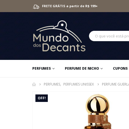
FRETE GRÁTIS a partir de R$ 199+
PERFUMES
PERFUME DE NICHO
CUPONS 
PERFUMES
,
PERFUMES UNISSEX
PERFUME GUERLA
OFF!