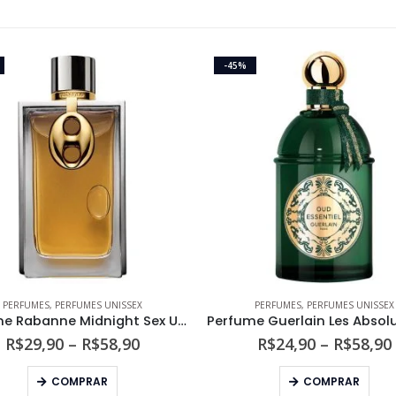
-45%
PERFUMES
,
PERFUMES UNISSEX
PERFUMES
,
PERFUMES UNISSEX
Perfume Rabanne Midnight Sex Unissex Eau de Parfum
Faixa
R$
29,90
–
R$
58,90
R$
24,90
–
R$
58,90
de
Este produto tem várias variantes. As opções podem ser escolhidas na página do produto
Este produto tem várias variantes. As opções podem s
preço:
COMPRAR
COMPRAR
R$29,90