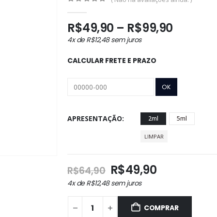
0
out of 5
Faixa
R$
49,90
–
R$
99,90
de
4x de
R$
12,48
sem juros
preço:
R$49,9
CALCULAR FRETE E PRAZO
através
R$99,9
APRESENTAÇÃO
2ml
5ml
LIMPAR
O
O
R$
49,90
R$
64,90
preço
preço
4x de
R$
12,48
sem juros
original
atual
era:
é:
COMPRAR
R$64,90.
R$49,90.