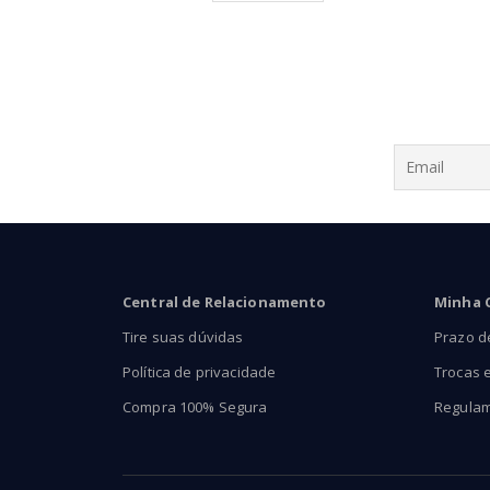
através
R$63,90
Central de Relacionamento
Minha 
Tire suas dúvidas
Prazo d
Política de privacidade
Trocas 
Compra 100% Segura
Regula