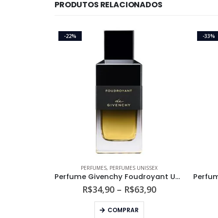
PRODUTOS RELACIONADOS
-22%
-33%
PERFUMES
,
PERFUMES UNISSEX
Perfume Givenchy Foudroyant Unissex Eau de Parfum Intense
Faixa
R$
34,90
–
R$
63,90
de
Este produto tem várias variantes. As opções podem ser escolhidas na página do produto
preço:
COMPRAR
R$34,90