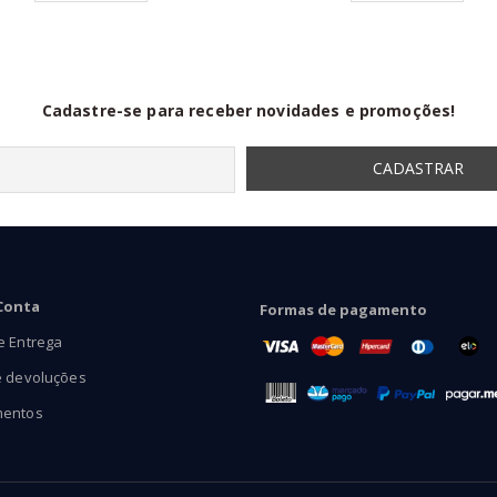
através
R$58,90
Cadastre-se para receber novidades e promoções!
Conta
Formas de pagamento
e Entrega
e devoluções
mentos