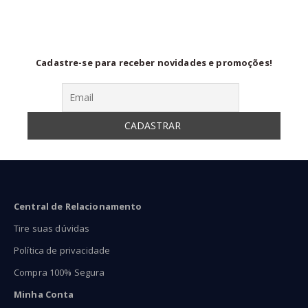
ravés
através
atra
$109,95
R$89,90
R$77
Cadastre-se para receber novidades e promoções!
Central de Relacionamento
Tire suas dúvidas
Política de privacidade
Compra 100% Segura
Minha Conta