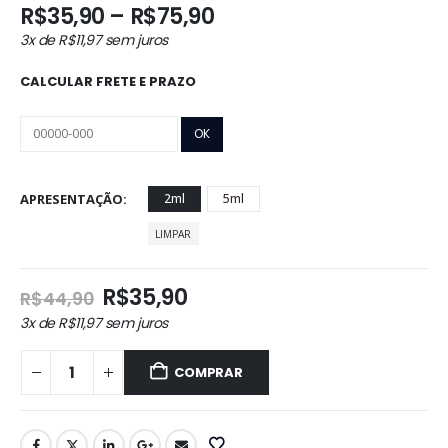
Faixa
R$
35,90
–
R$
75,90
de
3x de
R$
11,97
sem juros
preço:
R$35,90
CALCULAR FRETE E PRAZO
através
R$75,90
APRESENTAÇÃO
2ml
5ml
LIMPAR
O
O
R$
35,90
R$
44,90
preço
preço
3x de
R$
11,97
sem juros
original
atual
era:
é:
COMPRAR
R$44,90.
R$35,90.