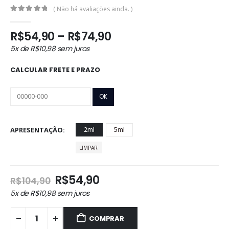
( Não há avaliações ainda. )
0
out of 5
Faixa
R$
54,90
–
R$
74,90
de
5x de
R$
10,98
sem juros
preço:
R$54,90
CALCULAR FRETE E PRAZO
através
R$74,90
APRESENTAÇÃO
2ml
5ml
LIMPAR
O
O
R$
54,90
R$
104,90
preço
preço
5x de
R$
10,98
sem juros
original
atual
era:
é:
COMPRAR
R$104,90.
R$54,90.