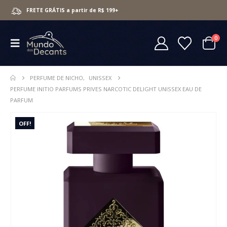
FRETE GRÁTIS a partir de R$ 199+
0
PERFUME DE NICHO
,
UNISSEX
PERFUME INITIO PARFUMS PRIVES NARCOTIC DELIGHT UNISSEX EAU DE
PARFUM
OFF!