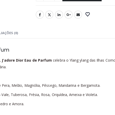
IAÇÕES (0)
rfum
o,
J’adore Dior Eau de Parfum
celebra o Ylang ylang das Ilhas Co
ria.
 de Pera, Melão, Magnólia, Pêssego, Mandarina e Bergamota.
Vale, Tuberosa, Frésia, Rosa, Orquídea, Ameixa e Violeta.
Cedro e Amora.