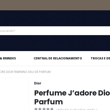
& BRINDES
CENTRAL DE RELACIONAMENTO
TROCAS E D
DORE DIOR FEMININO EAU DE PARFUM
Dior
Perfume J’adore Dio
Parfum
( Não há avaliações ainda. )