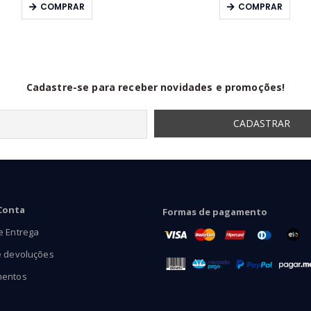
preço:
COMPRAR
COMPRAR
R$22,90
através
R$39,90
Cadastre-se para receber novidades e promoções!
Conta
Formas de pagamento
e Entrega
e devoluções
mentos