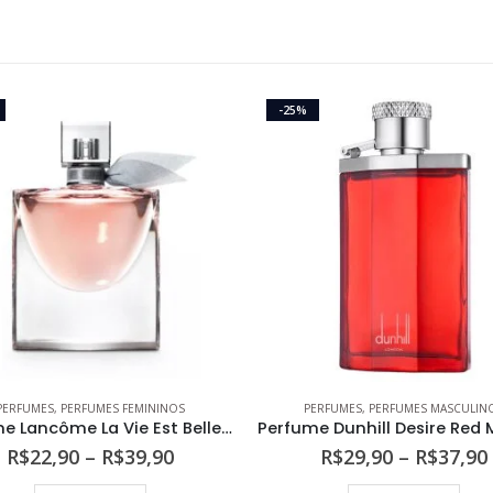
-25%
PERFUMES
,
PERFUMES FEMININOS
PERFUMES
,
PERFUMES MASCULIN
Perfume Lancôme La Vie Est Belle Feminino L’Eau de Parfum
Faixa
R$
22,90
–
R$
39,90
R$
29,90
–
R$
37,90
de
Este produto tem várias variantes. As opções podem ser escolhidas na página do produto
Este produto tem várias variantes. As opções podem s