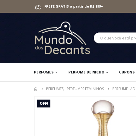
FRETE GRÁTIS a partir de R$ 199+
PERFUMES
PERFUME DE NICHO
CUPONS 
PERFUMES
,
PERFUMES FEMININOS
PERFUME J’A
OFF!