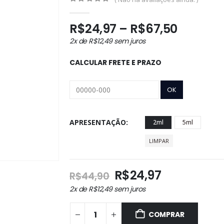
0
out of 5
Faixa
R$
24,97
–
R$
67,50
de
2x de
R$
12,49
sem juros
preço:
R$24,97
CALCULAR FRETE E PRAZO
através
R$67,5
APRESENTAÇÃO
2ml
5ml
LIMPAR
O
O
R$
24,97
R$
44,90
preço
preço
2x de
R$
12,49
sem juros
original
atual
era:
é:
COMPRAR
R$44,90.
R$24,97.