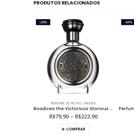
PRODUTOS RELACIONADOS
-24%
-43%
PERFUME DE NICHO
,
UNISSEX
Boadicea the Victorious Glorious Unissex Eau de Parfum
Faixa
R$
79,90
–
R$
223,90
de
Este produto tem várias variantes. As opções podem ser escolhidas na página do produto
preço:
COMPRAR
R$79,90