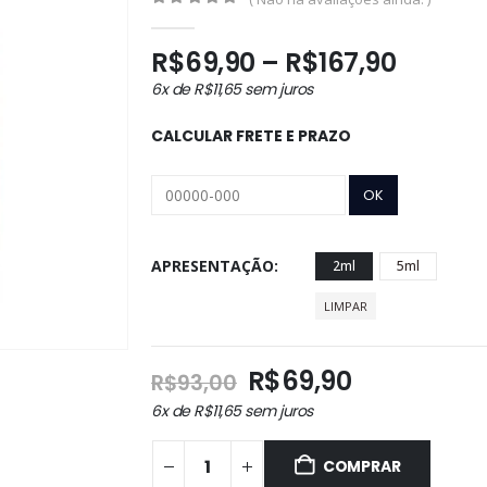
0
out of 5
Faixa
R$
69,90
–
R$
167,90
de
6x de
R$
11,65
sem juros
preço:
R$69,9
CALCULAR FRETE E PRAZO
atravé
R$167,
APRESENTAÇÃO
2ml
5ml
LIMPAR
O
O
R$
69,90
R$
93,00
preço
preço
6x de
R$
11,65
sem juros
original
atual
era:
é:
COMPRAR
R$93,00.
R$69,90.