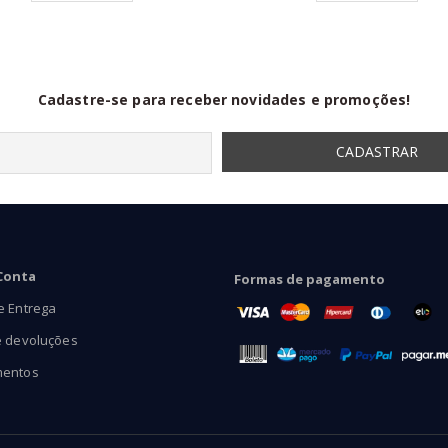
através
R$99,90
Cadastre-se para receber novidades e promoções!
Conta
Formas de pagamento
e Entrega
e devoluções
mentos