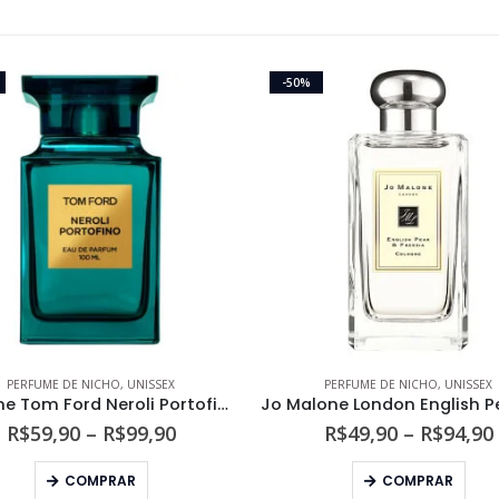
-50%
PERFUME DE NICHO
,
UNISSEX
PERFUME DE NICHO
,
UNISSEX
Perfume Tom Ford Neroli Portofino Unissex Eau de Parfum
Faixa
R$
59,90
–
R$
99,90
R$
49,90
–
R$
94,90
de
Este produto tem várias variantes. As opções podem ser escolhidas na página do produto
Este produto tem várias variantes. As opções podem s
preço:
COMPRAR
COMPRAR
R$59,90