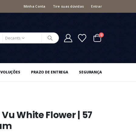
Minha Conta
Tire suas dúvidas
Entrar
0
Decants
EVOLUÇÕES
PRAZO DE ENTREGA
SEGURANÇA
Vu White Flower | 57
fum