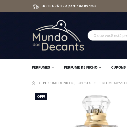
FRETE GRÁTIS a partir de R$ 199+
PERFUMES
PERFUME DE NICHO
CUPONS 
PERFUME DE NICHO
,
UNISSEX
PERFUME KAYALI 
OFF!