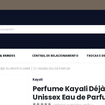
& BRINDES
CENTRAL DE RELACIONAMENTO
TROCAS E D
DÉJÀ VU WHITE FLOWER | 57 UNISSEX EAU DE PARFUM
Kayali
Perfume Kayali Déjà 
Unissex Eau de Par
( Não há avaliações ainda. )