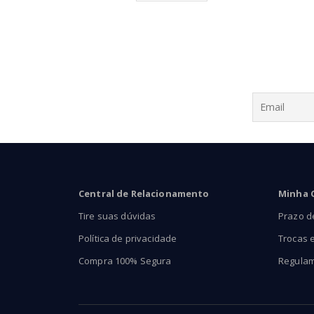
através
R$223,90
Central de Relacionamento
Minha 
Tire suas dúvidas
Prazo d
Política de privacidade
Trocas 
Compra 100% Segura
Regula