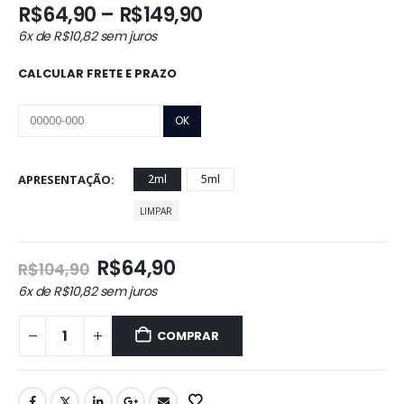
Faixa
R$
64,90
–
R$
149,90
de
6x de
R$
10,82
sem juros
preço:
R$64,90
CALCULAR FRETE E PRAZO
através
R$149,90
APRESENTAÇÃO
2ml
5ml
LIMPAR
O
O
R$
64,90
R$
104,90
preço
preço
6x de
R$
10,82
sem juros
original
atual
era:
é:
COMPRAR
R$104,90.
R$64,90.