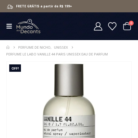
FRETE GRÁTIS a partir de R$ 199+
0
PERFUME DE NICHO
,
UNISSEX
PERFUME LE LABO VANILLE 44 PARIS UNISSEX EAU DE PARFUM
OFF!