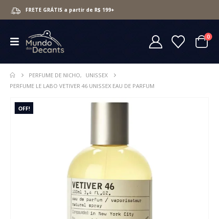
FRETE GRÁTIS a partir de R$ 199+
0
PERFUME DE NICHO
,
UNISSEX
PERFUME LE LABO VETIVER 46 UNISSEX EAU DE PARFUM
OFF!