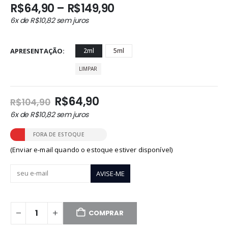
Faixa
R$
64,90
–
R$
149,90
de
6x de
R$
10,82
sem juros
preço:
R$64,90
através
APRESENTAÇÃO
2ml
5ml
R$149,90
LIMPAR
O
O
R$
64,90
R$
104,90
preço
preço
6x de
R$
10,82
sem juros
original
atual
era:
é:
FORA DE ESTOQUE
R$104,90.
R$64,90.
(Enviar e-mail quando o estoque estiver disponível)
COMPRAR