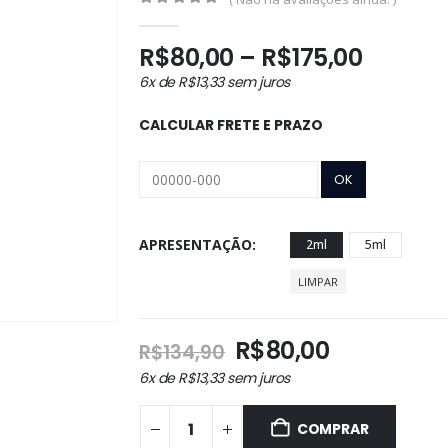
0
out of 5
Faixa
R$
80,00
–
R$
175,00
de
6x de
R$
13,33
sem juros
preço:
R$80,0
CALCULAR FRETE E PRAZO
atravé
R$175,
APRESENTAÇÃO
2ml
5ml
LIMPAR
O
O
R$
80,00
R$
134,90
preço
preço
6x de
R$
13,33
sem juros
original
atual
era:
é:
COMPRAR
R$134,90.
R$80,00.