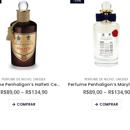
-15%
PERFUME DE NICHO
,
UNISSEX
PERFUME DE NICHO
,
UNISSEX
Perfume Penhaligon’s Halfeti Cedar Unissex Eau de Parfum
Faixa
R$
89,00
–
R$
134,90
R$
89,00
–
R$
134,90
de
Este produto tem várias variantes. As opções podem ser escolhidas na página do produto
Este produto tem várias variantes. As opções podem s
preço:
COMPRAR
COMPRAR
R$89,00
através
R$134,90