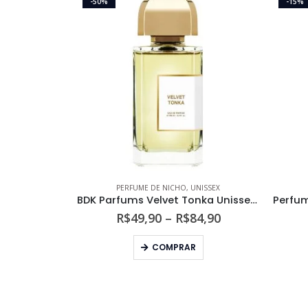
-50%
-15%
PERFUME DE NICHO
,
UNISSEX
BDK Parfums Velvet Tonka Unissex Eau de Parfum
Faixa
R$
49,90
–
R$
84,90
de
Este produto tem várias variantes. As opções podem ser escolhidas na página do produto
preço:
COMPRAR
R$49,90
através
R$84,90