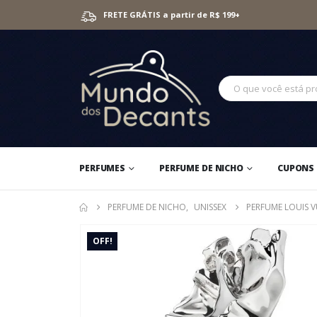
FRETE GRÁTIS a partir de R$ 199+
PERFUMES
PERFUME DE NICHO
CUPONS 
PERFUME DE NICHO
,
UNISSEX
PERFUME LOUIS 
OFF!