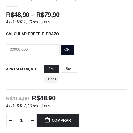
0
out of 5
Faixa
R$
48,90
–
R$
79,90
de
4x de
R$
12,23
sem juros
preço:
R$48,90
CALCULAR FRETE E PRAZO
através
R$79,90
APRESENTAÇÃO
2ml
5ml
LIMPAR
O
O
R$
48,90
R$
104,90
preço
preço
4x de
R$
12,23
sem juros
original
atual
era:
é:
COMPRAR
R$104,90.
R$48,90.