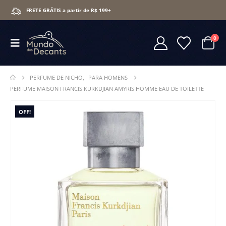
FRETE GRÁTIS a partir de R$ 199+
0
PERFUME DE NICHO
,
PARA HOMENS
PERFUME MAISON FRANCIS KURKDJIAN AMYRIS HOMME EAU DE TOILETTE
OFF!