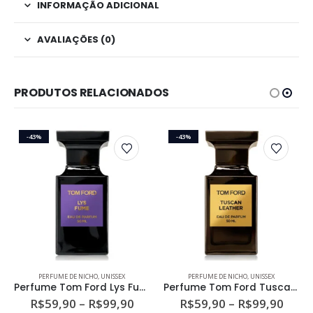
INFORMAÇÃO ADICIONAL
AVALIAÇÕES (0)
PRODUTOS RELACIONADOS
-43%
-43%
Este produto tem várias variantes. As opções podem ser escolhidas na página do produto
Este produto tem várias variantes. As opções podem ser escolhidas na página do produto
PERFUME DE NICHO
,
UNISSEX
PERFUME DE NICHO
,
UNISSEX
Perfume Tom Ford Lys Fume Unissex Eau de Parfum
Perfume Tom Ford Tuscan Leather Unissex Eau de Parfum
ixa
Faixa
Faixa
R$
59,90
–
R$
99,90
R$
59,90
–
R$
99,90