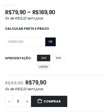
0
out of 5
Faixa
R$
79,90
–
R$
169,90
de
6x de
R$
13,32
sem juros
preço:
R$79,90
CALCULAR FRETE E PRAZO
através
R$169,90
APRESENTAÇÃO
2ml
5ml
LIMPAR
O
O
R$
79,90
R$
89,90
preço
preço
6x de
R$
13,32
sem juros
original
atual
era:
é:
COMPRAR
R$89,90.
R$79,90.