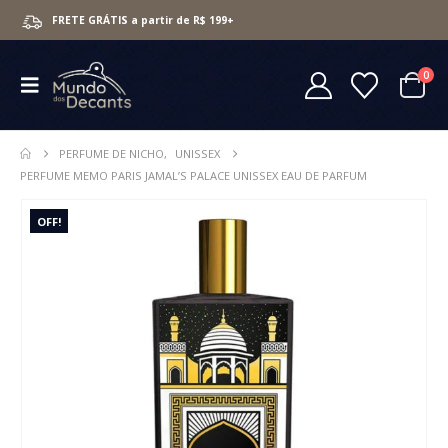
FRETE GRÁTIS a partir de R$ 199+
0
PERFUME DE NICHO
,
UNISSEX
PERFUME MEMO PARIS JAMAL’S PALACE UNISSEX EAU DE PARFUM
OFF!