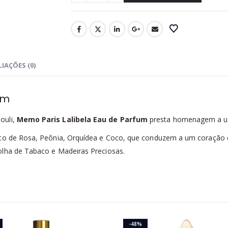
IAÇÕES (0)
um
ouli,
Memo Paris Lalibela Eau de Parfum
presta homenagem a um l
uto de Rosa, Peônia, Orquídea e Coco, que conduzem a um coração e
olha de Tabaco e Madeiras Preciosas.
-48%