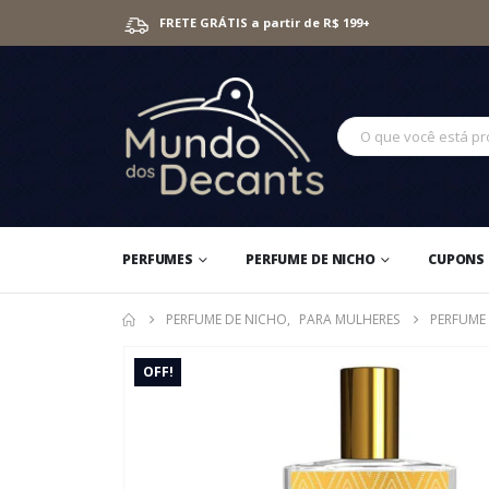
FRETE GRÁTIS a partir de R$ 199+
PERFUMES
PERFUME DE NICHO
CUPONS 
PERFUME DE NICHO
,
PARA MULHERES
PERFUME 
OFF!