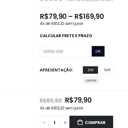
0
out of 5
Faixa
R$
79,90
–
R$
169,90
de
6x de
R$
13,32
sem juros
preço:
R$79,9
CALCULAR FRETE E PRAZO
atravé
R$169,
APRESENTAÇÃO
2ml
5ml
LIMPAR
O
O
R$
79,90
R$
89,90
preço
preço
6x de
R$
13,32
sem juros
original
atual
era:
é:
COMPRAR
R$89,90.
R$79,90.