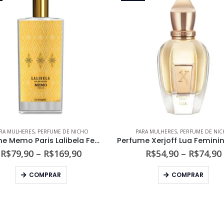
RA MULHERES
,
PERFUME DE NICHO
PARA MULHERES
,
PERFUME DE NI
Perfume Memo Paris Lalibela Feminino Eau de Parfum
Faixa
R$
79,90
–
R$
169,90
R$
54,90
–
R$
74,90
de
Este produto tem várias variantes. As opções podem ser escolhidas na página do produto
Este produto tem várias variantes. As opções podem s
preço:
COMPRAR
COMPRAR
R$79,90
através
R$169,90