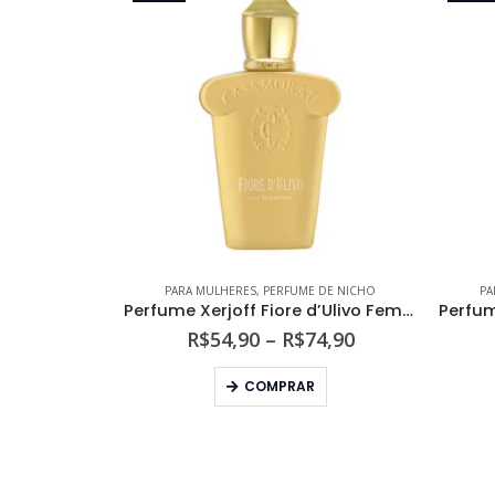
PARA MULHERES
,
PERFUME DE NICHO
PA
Perfume Xerjoff Fiore d’Ulivo Feminino Eau de Parfum
Faixa
R$
54,90
–
R$
74,90
de
Este produto tem várias variantes. As opções podem ser escolhidas na página do produto
preço:
COMPRAR
R$54,90
através
R$74,90