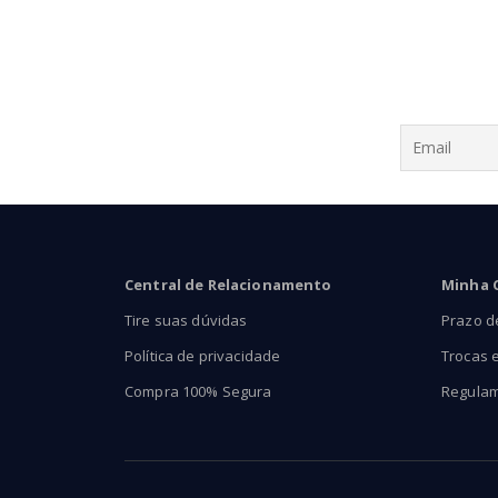
R$43,90
Central de Relacionamento
Minha 
Tire suas dúvidas
Prazo d
Política de privacidade
Trocas 
Compra 100% Segura
Regula