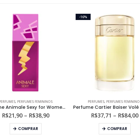
-16%
PERFUMES
,
PERFUMES FEMININOS
PERFUMES
,
PERFUMES FEMININO
Perfume Animale Sexy for Women Feminino Eau de Parfum
Faixa
R$
21,90
–
R$
38,90
R$
37,71
–
R$
84,00
de
Este produto tem várias variantes. As opções podem ser escolhidas na página do produto
Este produto tem várias variantes. As opções podem s
preço:
COMPRAR
COMPRAR
R$21,90
através