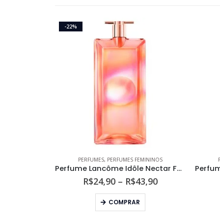
-22%
PERFUMES
,
PERFUMES FEMININOS
Perfume Lancôme Idôle Nectar Feminino Eau de Parfum
Faixa
R$
24,90
–
R$
43,90
de
Este produto tem várias variantes. As opções podem ser escolhidas na página do produto
preço:
COMPRAR
R$24,90
através