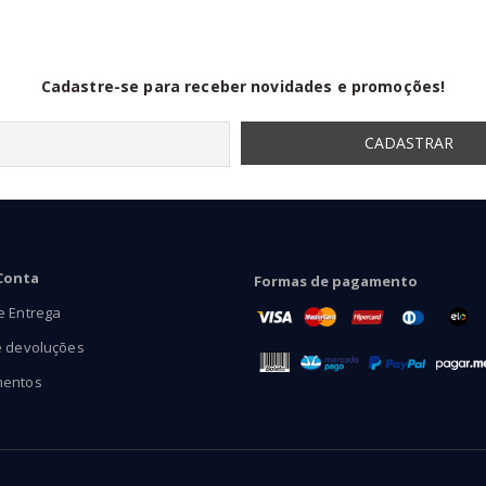
R$38,90
Cadastre-se para receber novidades e promoções!
Conta
Formas de pagamento
e Entrega
e devoluções
mentos