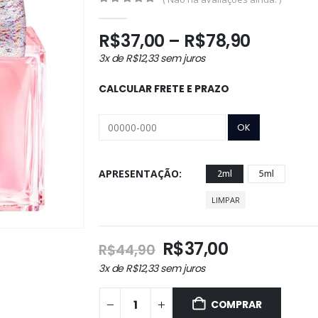
0
out of 5
Faixa
R$
37,00
–
R$
78,90
de
3x de
R$
12,33
sem juros
preço:
R$37,00
CALCULAR FRETE E PRAZO
através
R$78,90
APRESENTAÇÃO
2ml
5ml
LIMPAR
O
O
R$
37,00
R$
44,90
preço
preço
3x de
R$
12,33
sem juros
original
atual
era:
é:
COMPRAR
R$44,90.
R$37,00.