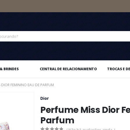
& BRINDES
CENTRAL DE RELACIONAMENTO
TROCAS E D
S DIOR FEMININO EAU DE PARFUM
Dior
Perfume Miss Dior F
Parfum
( Não há avaliações ainda. )