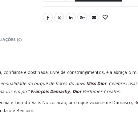
IAÇÕES (0)
 confiante e obstinada. Livre de constrangimentos, ela abraça o mu
 sensualidade do buquê de flores do novo
Miss Dior
. Celebre rosa
ma íris em pó.”
François Demachy
,
Dior
Perfumer-Creator
.
Peônia e Lírio-do-Vale. No coração, um toque viciante de Damasco, 
ndalo e Benjoim.