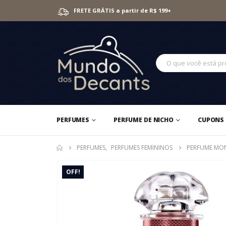
FRETE GRÁTIS a partir de R$ 199+
PERFUMES
PERFUME DE NICHO
CUPONS 
PERFUMES
,
PERFUMES FEMININOS
PERFUME MON
OFF!