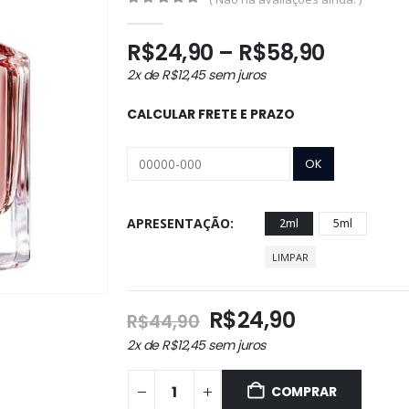
0
out of 5
Faixa
R$
24,90
–
R$
58,90
de
2x de
R$
12,45
sem juros
preço:
R$24,9
CALCULAR FRETE E PRAZO
através
R$58,9
APRESENTAÇÃO
2ml
5ml
LIMPAR
O
O
R$
24,90
R$
44,90
preço
preço
2x de
R$
12,45
sem juros
original
atual
era:
é:
COMPRAR
R$44,90.
R$24,90.