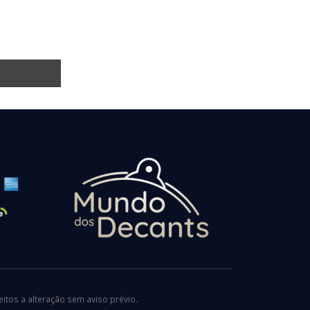
tos a alteração sem aviso prévio.