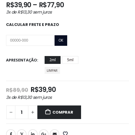
Faixa
R$
39,90
–
R$
77,90
de
3x de
R$
13,30
sem juros
preço:
R$39,90
CALCULAR FRETE E PRAZO
através
R$77,90
APRESENTAÇÃO
2ml
5ml
LIMPAR
O
O
R$
39,90
R$
89,90
preço
preço
3x de
R$
13,30
sem juros
original
atual
era:
é:
COMPRAR
R$89,90.
R$39,90.