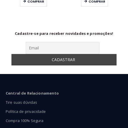
COMPRAR
COMPRAR
$54,90
R$59,90
R$54
ravés
através
atra
$114,90
R$99,90
R$74
Cadastre-se para receber novidades e promoções!
Central de Relacionamento
Tire suas dúvidas
Política de privacidade
Compra 100% Segura