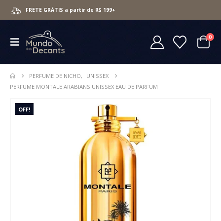
FRETE GRÁTIS a partir de R$ 199+
0
PERFUME DE NICHO
,
UNISSEX
PERFUME MONTALE ARABIANS UNISSEX EAU DE PARFUM
OFF!