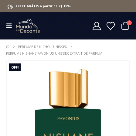
FRETE GRÁTIS a partir de R$ 199+
0
PERFUME DE NICHO
,
UNISSEX
PERFUME NISHANE FAVONIUS UNISSEX EXTRAIT DE PARFUM
OFF!