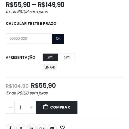
Faixa
R$
55,90
–
R$
149,90
de
5x de
R$
11,18
sem juros
preço:
R$55,90
CALCULAR FRETE E PRAZO
através
R$149,90
APRESENTAÇÃO
2ml
5ml
LIMPAR
O
O
R$
55,90
R$
104,90
preço
preço
5x de
R$
11,18
sem juros
original
atual
era:
é:
COMPRAR
R$104,90.
R$55,90.