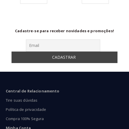
$79,90
R$75,00
R$89
ravés
através
atra
$169,90
R$120,00
R$13
Cadastre-se para receber novidades e promoções!
Central de Relacionamento
Tire suas dúvidas
Política de privacidade
Compra 100% Segura
Minha Conta